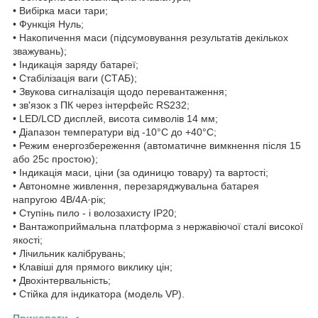
• Вибірка маси тари;
• Функція Нуль;
• Накопичення маси (підсумовування результатів декількох
зважувань);
• Індикація заряду батареї;
• Стабілізація ваги (СТАБ);
• Звукова сигналізація щодо перевантаження;
• зв'язок з ПК через інтерфейс RS232;
• LED/LCD дисплей, висота символів 14 мм;
• Діапазон температури від -10°С до +40°С;
• Режим енергозбереження (автоматичне вимкнення після 15
або 25с простою);
• Індикація маси, ціни (за одиницю товару) та вартості;
• Автономне живлення, перезаряджувальна батарея
напругою 4В/4А·рік;
• Ступінь пило - і волозахисту ІР20;
• Вантажоприймальна платформа з нержавіючої сталі високої
якості;
• Лічильник калібрувань;
• Клавіші для прямого виклику цін;
• Двохінтервальність;
• Стійка для індикатора (модель VP).
Приховати