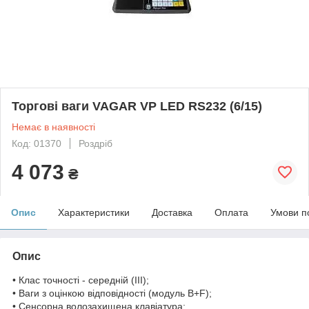
Торгові ваги VAGAR VP LED RS232 (6/15)
Немає в наявності
Код: 01370
Роздріб
4 073
₴
Опис
Характеристики
Доставка
Оплата
Умови п
Опис
• Клас точності - середній (III);
• Ваги з оцінкою відповідності (модуль B+F);
• Сенсорна волозахищена клавіатура;