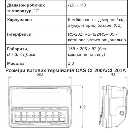
Діапазон робочих
-10 ~ +40
температур
,
°C
Харчування
Комбіноване: від мережі / від
акумуляторної батареї (6В)
Інтерфейси
RS-232; RS-422/RS-485 -
встановлюються опціонально
Габарити
,
139 × 206 × 92 (без
В × Ш × Г), мм
кріплення на стіну)
Маса
,
кг
1,3
Розміри вагових терміналів CAS CI-200A/CI-201A