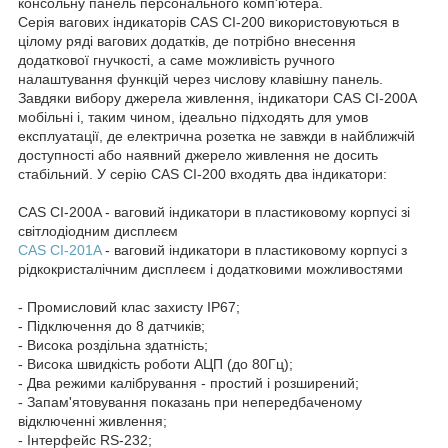
консольну панель персонального комп'ютера.
Серія вагових індикаторів CAS CI-200 використовуються в
цілому ряді вагових додатків, де потрібно внесення
додаткової гнучкості, а саме можливість ручного
налаштування функцій через числову клавішну панель.
Завдяки вибору джерела живлення, індикатори CAS CI-200A
мобільні і, таким чином, ідеально підходять для умов
експлуатації, де електрична розетка не завжди в найближчій
доступності або наявний джерело живлення не досить
стабільний. У серію CAS CI-200 входять два індикатори:
CAS CI-200A - ваговий індикатори в пластиковому корпусі зі
світлодіодним дисплеєм
CAS CI-201A
- ваговий індикатори в пластиковому корпусі з
рідкокристалічним дисплеєм і додатковими можливостями
- Промисловий клас захисту IP67;
- Підключення до 8 датчиків;
- Висока роздільна здатність;
- Висока швидкість роботи АЦП (до 80Гц);
- Два режими калібрування - простий і розширений;
- Запам'ятовування показань при непередбаченому
відключенні живлення;
- Інтерфейс RS-232;