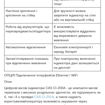
тощо
Настінне кріплення і
Для зручності можна
кріплення на стійку
закріпити індикатор на стіні
або на вертикальній стійці
Робота від акумуляторів, що
Є можливість
перезаряджаються/адаптера
використовувати віддалено
від мережевого джерела
живлення
Автоматичне відключення
Економія електроенергії і
заряду батареї
Запам'ятовування показань
При повторному включенні
при відключенні живлення
індикатора дані залишаються
на дисплеї
ОПЦІЯ Підключення інтерфейсів Ethernet / WiFi
Опис
Цифрові вагові індикатори CAS CI-200A - це компактні вагові
термінали з високою роздільною здатністю, які підтримують як
6, так і 4-х провідні
CAS CI-201A
, а також надають
користувачеві/оператору можливість керування через