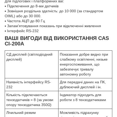
Для підлогових і платформних ваг.
▪ Підключення до 8-ми датчиків
▪ Зовнішня роздільна здатність: до 10 000 (за стандартом
OIML) або до 30 000.
▪ Частота АЦП до 80 Гц
▪ Запам'ятовування показань при відключенні живлення
▪ Інтерфейс RS-232
ВАШІ ВИГОДИ ВІД ВИКОРИСТАННЯ CAS
CI-200A
СД дисплей (світлодіодний
Показання добре видно при
дисплей)
слабкому освітленні, низьке
енергоспоживання, що
забезпечує тривалу
автономну роботу
Наявність інтерфейсу RS-
Для передачі даних на ПК,
232
дублюючий дисплей і ін.
Кількість підключаються
Індикатор підходить для
тензодатчиків = 8 (за умови
роботи з 8 тензодатчиками
опору тензодатчика 350Ω)
Лічильний режим
Можливість підрахунку