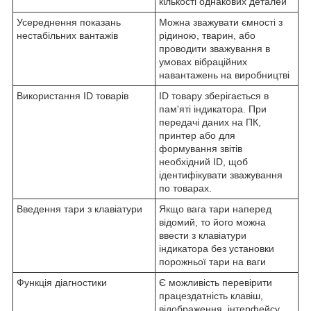
кількості однакових деталей
Усереднення показань
Можна зважувати ємності з
нестабільних вантажів
рідиною, тварин, або
проводити зважування в
умовах вібраційних
навантажень на виробництві
Використання ID товарів
ID товару зберігається в
пам'яті індикатора. При
передачі даних на ПК,
принтер або для
формування звітів
необхідний ID, щоб
ідентифікувати зважування
по товарах.
Введення тари з клавіатури
Якщо вага тари наперед
відомий, то його можна
ввести з клавіатури
індикатора без установки
порожньої тари на ваги
Функція діагностики
Є можливість перевірити
працездатність клавіш,
відображення, інтерфейсу