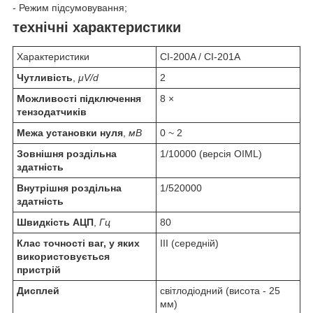
- Режим підсумовування;
технічні характеристики
Характеристики
CI-200A / CI-201A
Чутливість
,
μV/d
2
Можливості підключення
8 ×
тензодатчиків
Межа установки нуля
,
мВ
0 ~ 2
Зовнішня роздільна
1/10000 (версія OIML)
здатність
Внутрішня роздільна
1/520000
здатність
Швидкість АЦП
,
Гц
80
Клас точності ваг, у яких
III (середній)
використовується
пристрій
Дисплей
світлодіодний (висота - 25
мм)