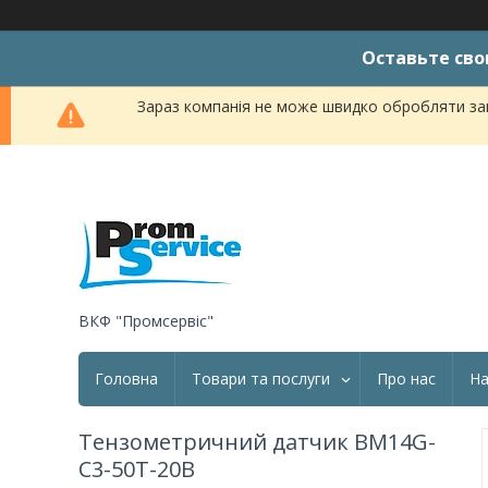
Оставьте сво
Зараз компанія не може швидко обробляти зам
ВКФ "Промсервіс"
Головна
Товари та послуги
Про нас
На
Тензометричний датчик BM14G-
C3-50T-20B