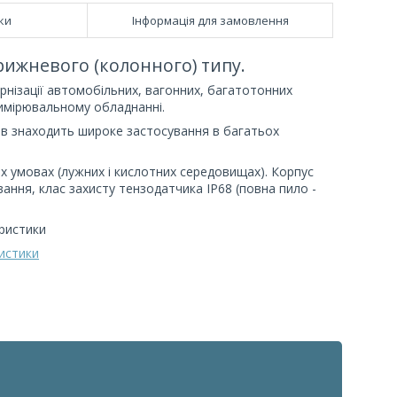
ки
Інформація для замовлення
ижневого (колонного) типу.
нізації автомобільних, вагонних, багатотонних
вимірювальному обладнанні.
ів знаходить широке застосування в багатьох
умовах (лужних і кислотних середовищах). Корпус
ання, клас захисту тензодатчика IP68 (повна пило -
ристики