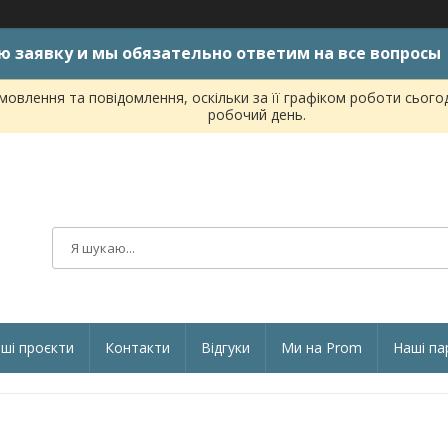
ю заявку и мы обязательно ответим на все вопросы
овлення та повідомлення, оскільки за її графіком роботи сього
робочий день.
ші проєкти
Контакти
Відгуки
Ми на Prom
Наші па