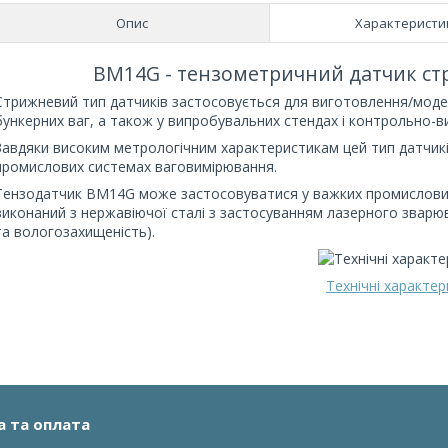
Опис
Характеристи
BM14G - тензометричний датчик стр
Стрижневий тип датчиків застосовується для виготовлення/модер
бункерних ваг, а також у випробувальних стендах і контрольно-
Завдяки високим метрологічним характеристикам цей тип датчик
промислових системах ваговимірювання.
Тензодатчик BM14G може застосовуватися у важких промислових 
виконаний з нержавіючої сталі з застосуванням лазерного зварюв
та вологозахищеність).
Технічні характе
а та оплата