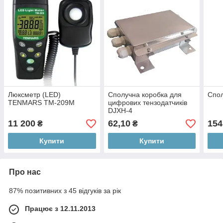
Люксметр (LED)
Сполучна коробка для
Спол
TENMARS TM-209М
цифрових тензодатчиків
DJXH-4
11 200
62,10
154
₴
₴
Купити
Купити
Про нас
87% позитивних з 45 відгуків за рік
Працює з 12.11.2013