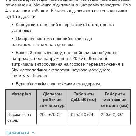
показниками. Можливе підключення цифрових тензодатчиків з
4-х жильним кабелем. Кількість підключаються тензодатчиків
від 1-го до 6-ти.
Корпус виготовлений з нержавіючої сталі, проста
установка.
Цифрова система несприйнятлива до
електромагнітним наведенням.
Високий рівень захисту, що пройшли випробування
на грозове перенапруження в 20 kv в Шеньжені,
витримала випробування на грозове перенапруження в
6kv метрологічної експертизи науково-дослідного
інституту Шанхаю.
Відповідає всім європейським стандартам.
Матеріал
Діапазон
Габарити
Габарити
робочих
ДхШхВ (мм)
монтажних
температур
отворів (мм)
Нержавіюча
-20...+70 С°
318х160х64
280х62, Ø7
сталь
Приховати