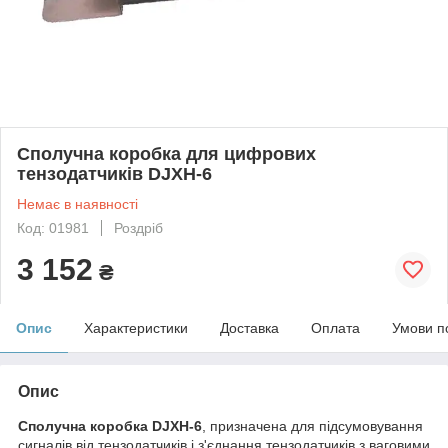
Сполучна коробка для цифрових
тензодатчиків DJXH-6
Немає в наявності
Код: 01981
Роздріб
3 152
₴
Опис
Характеристики
Доставка
Оплата
Умови п
Опис
Сполучна коробка DJXH-6
, призначена для підсумовування
сигналів від тензодатчиків і з'єднання тензодатчиків з ваговими