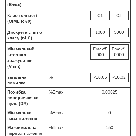
(Emax)
Клас точності
C1
C3
(OIML R 60)
Дискретність по
1000
3000
класу (
n
LC
)
Мінімальний
Emax/5
Emax/1
інтервал
000
0000
зважування
(V
min
)
загальна
%
<±0.05
<±0.02
помилка
Похибка
%Emax
0.00625
повернення на
нуль (DR)
Мінімальна
%Emax
0
навантаження
Максимальна
%Emax
150
перевантаження