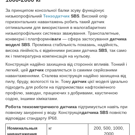
За принципом консольної балки зсуву функціонує
низькопрофільний
Тензодатчик
SBS
. Високий опір
горизонтальних навантажень робить такий датчик
оптимальним для використання в малогабаритних
низькопрофільних системах зважування. Транспалетные,
конвеєрні і платформні
ваги
— сфера застосування
датчика
моделі SBS
. Проміжна стабільність показань, надійність,
висока лінійність є відмінними рисами датчика
SBS
, так само
як і температурна компенсація на нульову.
Конструкція надійно захищена від сторонніх впливів. Тонкий і
легкий, цей
датчик
справляється із самими серйозними
навантаженнями. Сталева конструкція надійно захищена від
пилу, бруду, вологості та ін. Тому
датчик
цієї моделі ідеально
підходить для роботи на підприємствах нафтохімічного
профілю, заводах, працюючих з добривами, каустичною
содою, іншими хімікатами.
Робота тензометричного датчика
підтримується навіть при
повному зануренні у воду. Конструкція
датчика SBS
повністю
відповідає стандарту IP68.
Номинальныя
кг
200, 500, 1000,
навантаження
2000