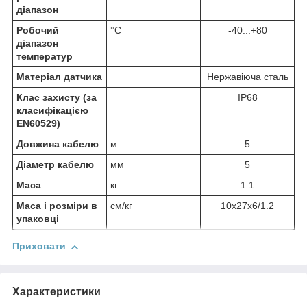
діапазон
Робочий
°C
-40...+80
діапазон
температур
Матеріал датчика
Нержавіюча сталь
Клас захисту (за
IP68
класифікацією
EN60529)
Довжина кабелю
м
5
Діаметр кабелю
мм
5
Маса
кг
1.1
Маса і розміри в
см/кг
10х27х6/1.2
упаковці
Приховати
Характеристики