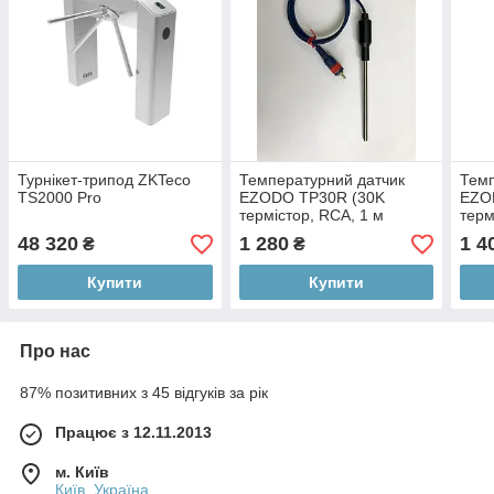
Турнікет-трипод ZKTeco
Температурний датчик
Темп
TS2000 Pro
EZODO TP30R (30K
EZO
термістор, RCA, 1 м
терм
кабель)
кабе
48 320
1 280
1 4
₴
₴
Купити
Купити
Про нас
87% позитивних з 45 відгуків за рік
Працює з 12.11.2013
м. Київ
Київ, Україна