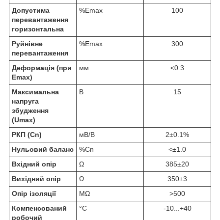
Допустима
%Emax
100
перевантаження
горизонтальна
Руйнівне
%Emax
300
перевантаження
Деформація (при
мм
<0.3
Emax)
Максимальна
В
15
напруга
збудження
(Umax)
РКП (Cn)
мВ/В
2±0.1%
Нульовий баланс
%Cn
<±1.0
Вхідний опір
Ω
385±20
Вихідний опір
Ω
350±3
Опір ізоляції
МΩ
>500
Компенсований
°C
-10...+40
робочий