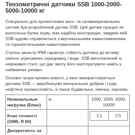
Тензометричні датчики SSB 1000-2000-
5000-10000 кг
Спеціально для промислових ваго- та силівимірювальних
систем був розроблений датчик SSB. Цей датчик працює як
консольна балка зсуву, має надійну конструкцію, завдяки якій
SSB чудово справляється з вертикальними навантаженнями
та горизонтальними навантаженнями.
Ступінь захисту IP68 гарантує стійкість датчика до впливу
хімічно агресивних середовищ і води. SSB виготовлений із
неіржавкої сталі, що дає змогу його експлуатувати навіть у
найважчих умовах.
Основні галузі промисловості, у яких використовуються
датчики SSB — виробництво мінеральних добрив і соди,
нефтяна промисловість, а також будівельна, хімічна, харчова.
Номинальныя
кг
1000, 2000, 5000,
нагрузка (Emax)
10000
Клас точності
C1
C3
(OIML R 60)
Дискретність за