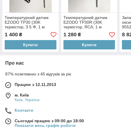
Температурний датчик
Температурний датчик
Запа
EZODO TP30 (30K
EZODO TP30R (30K
окси
термістор, 3.5 Φ, 1 м
термістор, RCA, 1 м
9552
кабель)
кабель)
HOR
1 400
1 280
8 8
₴
₴
Купити
Купити
Про нас
87% позитивних з 45 відгуків за рік
Працює з 12.11.2013
м. Київ
Київ, Україна
Контакти
Сьогодні працює з 09:00 до 18:00
Показати весь графік роботи