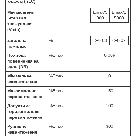
класом (
n
LC
)
Мінімальний
Emax/5
Emax/1
інтервал
000
5000
зважування
(V
min
)
загальна
%
<±0.03
<±0.02
помилка
Похибка
%Emax
0.006
повернення на
нуль (DR)
Мінімальне
%Emax
0
навантаження
Максимальне
%Emax
150
перевантаження
Допустиме
%Emax
100
горизонтальне
перевантаження
Руйнівне
%Emax
300
навантаження