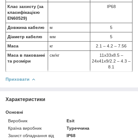
Клас захисту (за
IP68
класифікацією
EN60529)
Довжина кабелю
м
5
Діаметр кабелю
мм
5
Маса
кг
2.1 – 4.2 – 7.56
Маса в пакованні
см/кг
11х33х8.5 –
та розміри
24х41х9/2.2 – 4.3 –
8.1
Приховати
Характеристики
Основні
Виробник
Esit
Країна виробник
Туреччина
Захист обладнання від
IP68