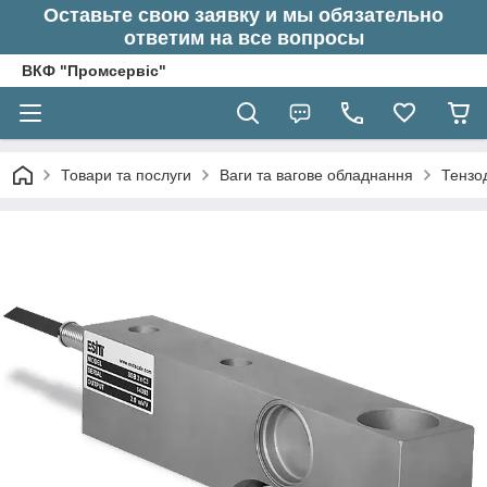
Оставьте свою заявку и мы обязательно
ответим на все вопросы
ВКФ "Промсервіс"
Товари та послуги
Ваги та вагове обладнання
Тензод