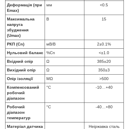
Деформація (при
мм
<0.5
Emax)
Максимальна
В
15
напруга
збудження
(Umax)
РКП (Cn)
мВ/В
2±0.1%
Нульовий баланс
%Cn
<±1.0
Вхідний опір
Ω
385±20
Вихідний опір
Ω
350±3
Опір ізоляції
МΩ
>500
Компенсований
°C
-10…+40
робочий
діапазон
Робочий
°C
-40…+80
діапазон
температур
Матеріал датчика
Неіржавка сталь