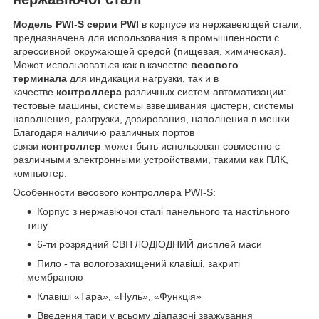
Модель PWI-S серии PWI
в корпусе из нержавеющей стали,
предназначена для использования в промышленности с
агрессивной окружающей средой (пищевая, химическая).
Может использоваться как в качестве
весового
терминала
для индикации нагрузки, так и в
качестве
контроллера
различных систем автоматизации:
тестовые машины, системы взвешивания цистерн, системы
наполнения, разгрузки, дозирования, наполнения в мешки.
Благодаря наличию различных портов
связи
контроллер
может быть использован совместно с
различными электронными устройствами, такими как ПЛК,
компьютер.
Особенности весового контроллера PWI-S:
Корпус з нержавіючої сталі панельного та настільного
типу
6-ти розрядний СВІТЛОДІОДНИЙ дисплей маси
Пило - та вологозахищений клавіші, закриті
мембраною
Клавіші «Тара», «Нуль», «Функція»
Введення тари у всьому діапазоні зважування