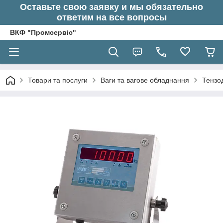
Оставьте свою заявку и мы обязательно
ответим на все вопросы
ВКФ "Промсервіс"
Товари та послуги
Ваги та вагове обладнання
Тензод