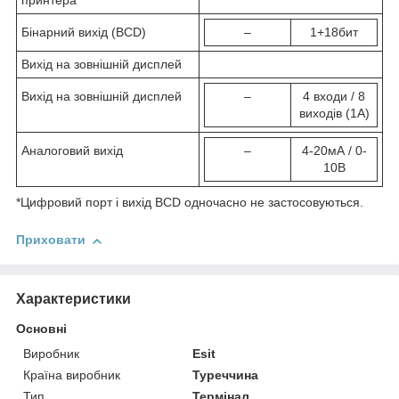
принтера
Бінарний вихід (BCD)
–
1+18бит
Вихід на зовнішній дисплей
Вихід на зовнішній дисплей
–
4 входи / 8
виходів (1A)
Аналоговий вихід
–
4-20мА / 0-
10В
*Цифровий порт і вихід BCD одночасно не застосовуються.
Приховати
Характеристики
Основні
Виробник
Esit
Країна виробник
Туреччина
Тип
Термінал