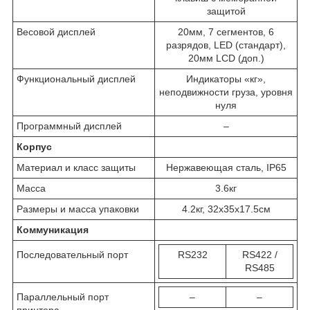
защитой
Весовой дисплей
20мм, 7 сегментов, 6
разрядов, LED (стандарт),
20мм LCD (доп.)
Функциональный дисплей
Индикаторы «кг»,
неподвижности груза, уровня
нуля
Программный дисплей
–
Корпус
Материал и класс защиты
Нержавеющая сталь, IP65
Масса
3.6кг
Размеры и масса упаковки
4.2кг, 32x35x17.5см
Коммуникация
Последовательный порт
RS232
RS422 /
RS485
Параллельный порт
–
–