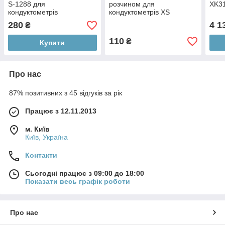
S-1288 для
розчином для
XK3
кондуктометрів
кондуктометрів XS
SACHET 25ml EC 1413
280
4 1
₴
(1413 μs/cm, 1x25 мл,
NIST)
110
₴
Купити
Про нас
87% позитивних з 45 відгуків за рік
Працює з 12.11.2013
м. Київ
Київ, Україна
Контакти
Сьогодні працює з 09:00 до 18:00
Показати весь графік роботи
Про нас