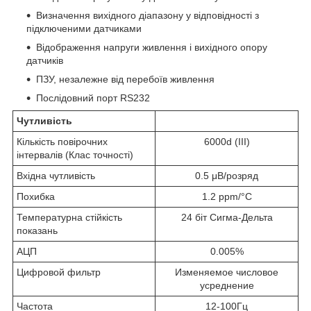
Визначення вихідного діапазону у відповідності з
підключеними датчиками
Відображення напруги живлення і вихідного опору
датчиків
ПЗУ, незалежне від перебоїв живлення
Послідовний порт RS232
Чутливість
Кількість повірочних
6000d (III)
інтервалів (Клас точності)
Вхідна чутливість
0.5 μВ/розряд
Похибка
1.2 ppm/°C
Температурна стійкість
24 біт Сигма-Дельта
показань
АЦП
0.005%
Цифровой фильтр
Изменяемое числовое
усреднение
Частота
12-100Гц