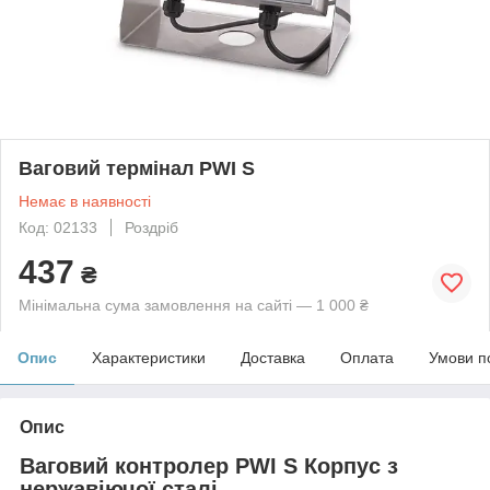
Ваговий термінал PWI S
Немає в наявності
Код: 02133
Роздріб
437
₴
Мінімальна сума замовлення на сайті — 1 000 ₴
Опис
Характеристики
Доставка
Оплата
Умови п
Опис
Ваговий контролер PWI S Корпус з
нержавіючої сталі