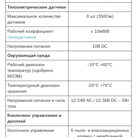
Тензометрические датчики
Максимальное количество
8 шт (350Ом)
датчиков
Рабочий коэффициент
± 10мВ/В
тензодатчиков
Напряжение питания
10В DC
Окружающая среда
Рабочий диапазон
-10°C +40°C
температур (одобрено
МОЗМ)
Температурный диапазон
-20°C +70°C
хранения
Напряжения питания и сила
12-24В AC / 12-36В DC – 5Вт
тока
Кнопочное управление и
дисплей
Кнопочное управление
6 пыле- и влагозащищенных
клавиш с мембранной