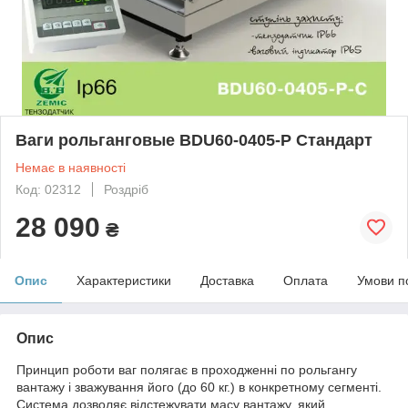
Ваги рольганговые BDU60-0405-Р Стандарт
Немає в наявності
Код: 02312
Роздріб
28 090
₴
Опис
Характеристики
Доставка
Оплата
Умови п
Опис
Принцип роботи ваг полягає в проходженні по рольгангу
вантажу і зважування його (до 60 кг.) в конкретному сегменті.
Система дозволяє відстежувати масу вантажу, який