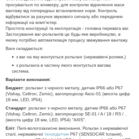
просувається по конвеєру, для контролю відхилення маси
вантажу від попередньо встановлених норм. Контроль
відбуватися за рахунок звукового сигналу або передачею
інформації на комп'ютер.
Простота конструкції та експлуатація - головна перевага ваг.
Застосування ваг-рольгангів це будь-яке виробництво, в
якому потрібно автоматизація процесу зважування вантажу.
Ваги складаються:
з ваг на яку монтується рольганг (нержавіючі ролики,)
з рольганга в частину якого монтується вагова
система.
Варіанти виконання:
Бюджет
: рольганг з чорного металу, датчик IP66 або P67
(Vishay, Celtron, Zemic), вагопроцесор Аксіс-01 (висота цифр
18 мм, LED, IP54).
Стандарт
: рольганг з чорного металу, датчик IP66 або P67
(Vishay, Celtron, Zemic), вагопроцесор SE-01 / A / 18 / RS / ..
(висота цифр 18 мм, LED, IP54) "AXIS".
Еліт
: Пилі-вологозахисне виконання, Рольган з нержавіючої
сталі, нержавіючої
тензодатчик
P67 (SENSOCAR Іспанія),