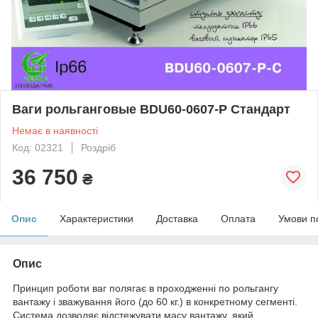
Ваги рольганговые BDU60-0607-Р Стандарт
Немає в наявності
Код: 02321
Роздріб
36 750
₴
Опис
Характеристики
Доставка
Оплата
Умови п
Опис
Принцип роботи ваг полягає в проходженні по рольгангу
вантажу і зважування його (до 60 кг.) в конкретному сегменті.
Система дозволяє відстежувати масу вантажу, який