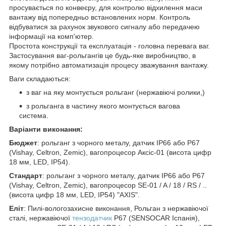
просувається по конвеєру, для контролю відхилення маси
вантажу від попередньо встановлених норм. Контроль
відбуватися за рахунок звукового сигналу або передачею
інформації на комп'ютер.
Простота конструкції та експлуатація - головна перевага ваг.
Застосування ваг-рольгангів це будь-яке виробництво, в
якому потрібно автоматизація процесу зважування вантажу.
Ваги складаються:
з ваг на яку монтується рольганг (нержавіючі ролики,)
з рольганга в частину якого монтується вагова
система.
Варіанти виконання:
Бюджет
: рольганг з чорного металу, датчик IP66 або P67
(Vishay, Celtron, Zemic), вагопроцесор Аксіс-01 (висота цифр
18 мм, LED, IP54).
Стандарт
: рольганг з чорного металу, датчик IP66 або P67
(Vishay, Celtron, Zemic), вагопроцесор SE-01 / A / 18 / RS / ..
(висота цифр 18 мм, LED, IP54) "AXIS".
Еліт
: Пилі-вологозахисне виконання, Рольган з нержавіючої
сталі, нержавіючої
тензодатчик
P67 (SENSOCAR Іспанія),