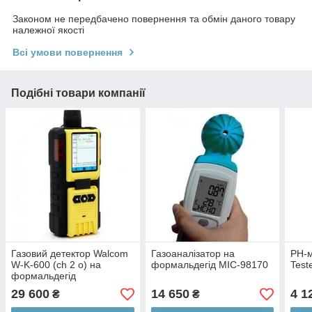
Законом не передбачено повернення та обмін даного товару
належної якості
Всі умови повернення
Подібні товари компанії
Газовий детектор Walcom
Газоаналізатор на
PH-м
W-K-600 (ch 2 o) на
формальдегід MIC-98170
Test
формальдегід
29 600
14 650
4 1
₴
₴