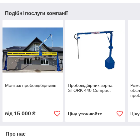
Подібні послуги компанії
Монтаж пробовідбірників
Пробовідбірник зерна
Ремо
STORK 440 Compact
обсл
проб
15 000
від
₴
Ціну уточнюйте
Цін
Про нас