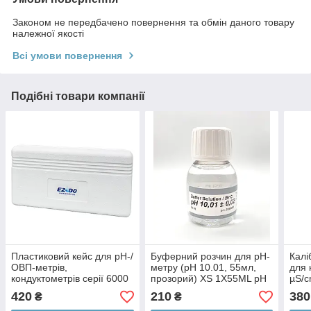
Законом не передбачено повернення та обмін даного товару
належної якості
Всі умови повернення
Подібні товари компанії
Пластиковий кейс для pH-/
Буферний розчин для pH-
Калі
ОВП-метрів,
метру (pH 10.01, 55мл,
для 
кондуктометрів серії 6000
прозорий) XS 1X55ML pH
µS/c
EZODO 6000APC
10.01
EC 1
420
210
380
₴
₴