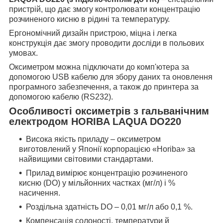
пристрій, що дає змогу контролювати концентрацію
розчиненого кисню в рідині та температуру.
Ергономічний дизайн пристрою, міцна і легка
конструкція дає змогу проводити досліди в польових
умовах.
Оксиметром можна підключати до комп'ютера за
допомогою USB кабелю для збору даних та оновлення
програмного забезпечення, а також до принтера за
допомогою кабелю (RS232).
Особливості
оксиметрів з гальванічним
електродом HORIBA LAQUA DO220
Висока якість приладу – оксиметром
виготовлений у Японії корпорацією «Horiba» за
найвищими світовими стандартами.
Прилад вимірює концентрацію розчиненого
кисню (DO) у мільйонних частках (мг/л) і %
насичення.
Роздільна здатність DO – 0,01 мг/л або 0,1 %.
Компенсація солоності, температури й