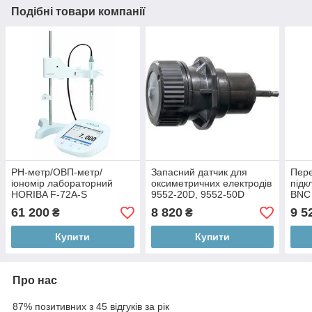
Подібні товари компанії
PH-метр/ОВП-метр/
Запасний датчик для
Пере
іономір лабораторний
оксиметричних електродів
підк
HORIBA F-72A-S
9552-20D, 9552-50D
BNC
HORIBA #5402
прил
61 200
8 820
9 5
₴
₴
Купити
Купити
Про нас
87% позитивних з 45 відгуків за рік