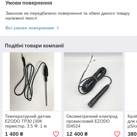
Умови повернення
Законом не передбачено повернення та обмін даного товару
належної якості
Всі умови повернення
Подібні товари компанії
Температурний датчик
Оксиметричний електрод
Калі
EZODO TP30 (30K
промисловий EZODO
для 
термістор, 3.5 Φ, 1 м
ID4524
µS/c
кабель)
EC 1
1 400
12 400
380
₴
₴