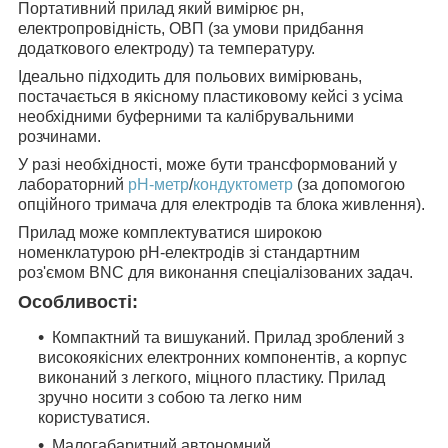
Портативний прилад який вимірює рн,
електропровідність, ОВП (за умови придбання
додаткового електроду) та температуру.
Ідеально підходить для польових вимірювань,
постачається в якісному пластиковому кейсі з усіма
необхідними буферними та калібрувальними
розчинами.
У разі необхідності, може бути трансформований у
лабораторний
pH-метр
/
кондуктометр
(за допомогою
опційного тримача для електродів та блока живлення).
Прилад може комплектуватися широкою
номенклатурою pH-електродів зі стандартним
роз'ємом BNC для виконання спеціалізованих задач.
Особливості
:
Компактний та вишуканий. Прилад зроблений з
високоякісних електронних компонентів, а корпус
виконаний з легкого, міцного пластику. Прилад
зручно носити з собою та легко ним
користуватися.
Малогабаритний автономний