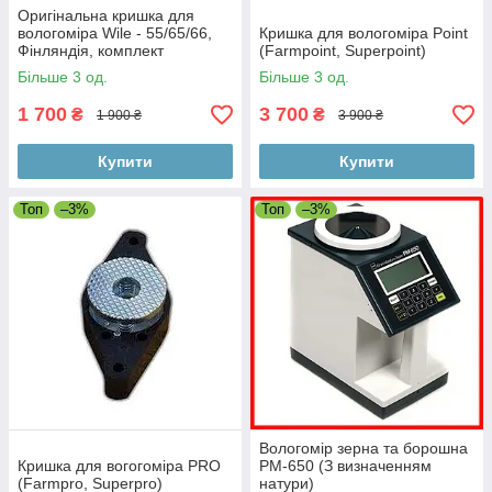
Оригінальна кришка для
вологоміра Wile - 55/65/66,
Кришка для вологоміра Point
Фінляндія, комплект
(Farmpoint, Superpoint)
Більше 3 од.
Більше 3 од.
1 700
3 700
₴
₴
1 900 ₴
3 900 ₴
Купити
Купити
Топ
–3%
Топ
–3%
Вологомір зерна та борошна
Кришка для вогогоміра PRO
PM-650 (З визначенням
(Farmpro, Superpro)
натури)