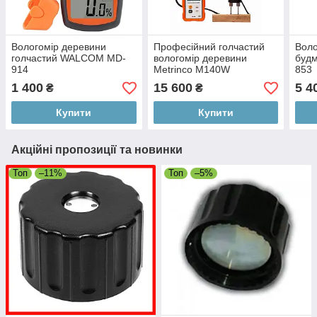
Вологомір деревини
Професійний голчастий
Воло
голчастий WALCOM MD-
вологомір деревини
будм
914
Metrinco M140W
853
1 400
15 600
5 4
₴
₴
Купити
Купити
Акційні пропозиції та новинки
Топ
–11%
Топ
–5%