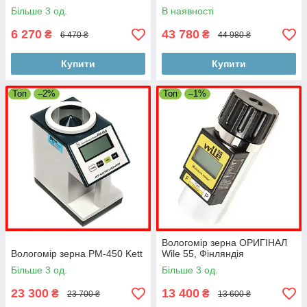
Більше 3 од.
В наявності
6 270
43 780
₴
₴
6 470 ₴
44 980 ₴
Купити
Купити
Топ
–2%
Топ
–1%
Вологомір зерна ОРИГІНАЛ
Вологомір зерна PM-450 Kett
Wile 55, Фінляндія
Більше 3 од.
Більше 3 од.
23 300
13 400
₴
₴
23 700 ₴
13 600 ₴