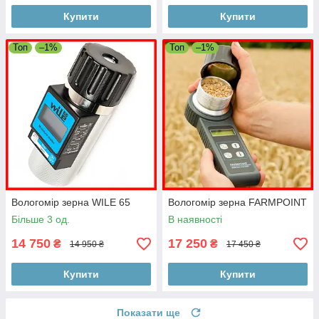
Купити
Купити
Топ
–1%
Топ
–1%
Вологомір зерна WILE 65
Вологомір зерна FARMPOINT
Більше 3 од.
В наявності
14 750
17 250
₴
₴
14 950 ₴
17 450 ₴
Купити
Купити
Показати ще