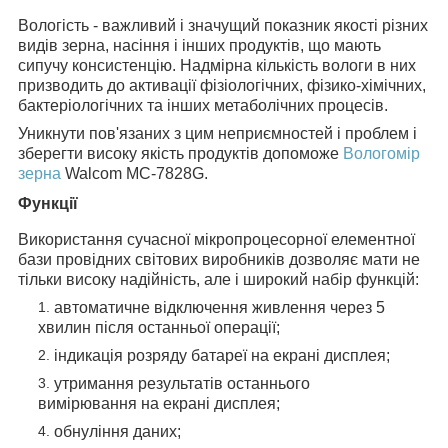
Вологість - важливий і значущий показник якості різних
видів зерна, насіння і інших продуктів, що мають
сипучу консистенцію. Надмірна кількість вологи в них
призводить до активації фізіологічних, фізико-хімічних,
бактеріологічних та інших метаболічних процесів.
Уникнути пов'язаних з цим неприємностей і проблем і
зберегти високу якість продуктів допоможе
Вологомір
зерна
Walcom MC-7828G.
Функції
Використання сучасної мікропроцесорної елементної
бази провідних світових виробників дозволяє мати не
тільки високу надійність, але і широкий набір функцій:
автоматичне відключення живлення через 5
хвилин після останньої операції;
індикація розряду батареї на екрані дисплея;
утримання результатів останнього
вимірювання на екрані дисплея;
обнуління даних;