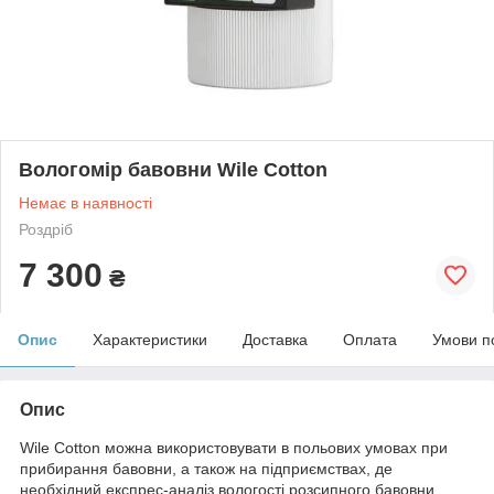
Вологомір бавовни Wile Cotton
Немає в наявності
Роздріб
7 300
₴
Опис
Характеристики
Доставка
Оплата
Умови п
Опис
Wile Cotton можна використовувати в польових умовах при
прибирання бавовни, а також на підприємствах, де
необхідний експрес-аналіз вологості розсипного бавовни.