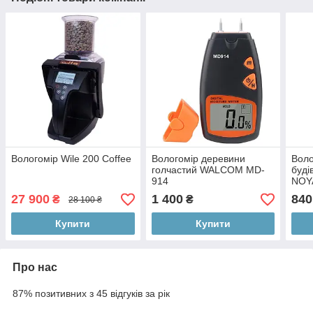
Вологомір Wile 200 Coffee
Вологомір деревини
Воло
голчастий WALCOM MD-
буді
914
NOY
27 900
1 400
840
₴
₴
28 100 ₴
Купити
Купити
Про нас
87% позитивних з 45 відгуків за рік