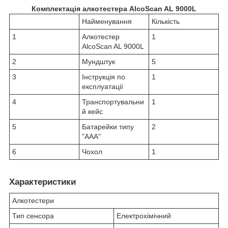
Комплектація алкотестера AlcoScan AL 9000L
Найменування
Кількість
1
Алкотестер
1
AlcoScan AL 9000L
2
Мундштук
5
3
Інструкція по
1
експлуатації
4
Транспортувальни
1
й кейс
5
Батарейки типу
2
"ААА"
6
Чохол
1
Характеристики
Алкотестери
Тип сенсора
Електрохімічний