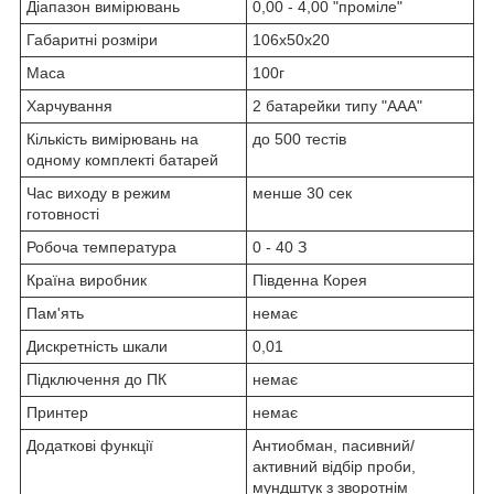
Діапазон вимірювань
0,00 - 4,00 "проміле"
Габаритні розміри
106х50х20
Маса
100г
Харчування
2 батарейки типу "ААА"
Кількість вимірювань на
до 500 тестів
одному комплекті батарей
Час виходу в режим
менше 30 сек
готовності
Робоча температура
0 - 40 З
Країна виробник
Південна Корея
Пам'ять
немає
Дискретність шкали
0,01
Підключення до ПК
немає
Принтер
немає
Додаткові функції
Антиобман, пасивний/
активний відбір проби,
мундштук з зворотнім