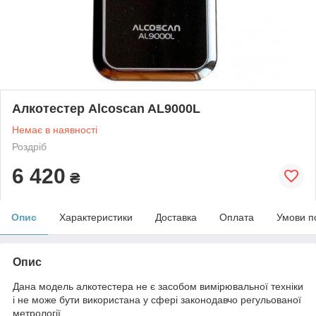
Алкотестер Alcoscan AL9000L
Немає в наявності
Роздріб
6 420
₴
Опис
Характеристики
Доставка
Оплата
Умови п
Опис
Дана модель алкотестера не є засобом вимірювальної техніки
і не може бути використана у сфері законодавчо регульованої
метрології.