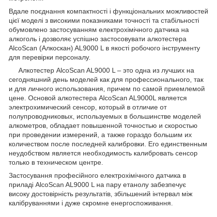
Вдале поєднання компактності і функціональних можливостей
цієї моделі з високими показниками точності та стабільності
обумовлено застосуванням електрохімічного датчика на
алкоголь і дозволяє успішно застосовувати алкотестера
AlcoScan (Алкоскан) AL9000 L в якості робочого інструменту
для перевірки персоналу.
Алкотестер AlcoScan AL9000 L – это одна из лучших на
сегодняшний день моделей как для профессионального, так
и для личного использования, причем по самой приемлемой
цене. Основой алкотестера AlcoScan AL9000L является
электрохимический сенсор, который в отличие от
полупроводниковых, используемых в большинстве моделей
алкометров, обладает повышенной точностью и скоростью
при проведении измерений, а также гораздо большим их
количеством после последней калибровки. Его единственным
неудобством является необходимость калибровать сенсор
только в техническом центре.
Застосування професійного електрохімічного датчика в
приладі AlcoScan AL9000 L на пару етанолу забезпечує
високу достовірність результатів, збільшений інтервал між
калібруваннями і дуже скромне енергоспоживання.