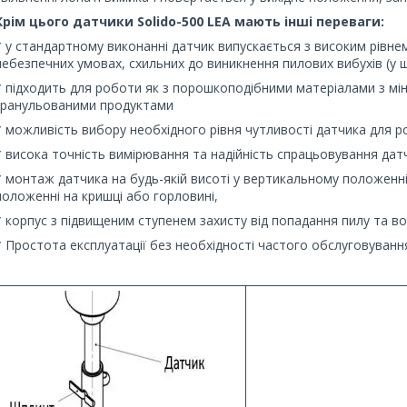
Крім цього датчики Solido-500 LEA мають інші переваги:
* у стандартному виконанні датчик випускається з високим рівн
небезпечних умовах, схильних до виникнення пилових вибухів (у ш
* підходить для роботи як з порошкоподібними матеріалами з мін
гранульованими продуктами
* можливість вибору необхідного рівня чутливості датчика для 
* висока точність вимірювання та надійність спрацьовування дат
* монтаж датчика на будь-якій висоті у вертикальному положенні 
положенні на кришці або горловині,
* корпус з підвищеним ступенем захисту від попадання пилу та в
* Простота експлуатації без необхідності частого обслуговуванн