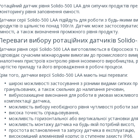
Ротаційний датчик рівня Solido-500 LAA для сипучих продуктів пр
моніторингу рівня заповнення ємності.
Датчики серії Solido-500 LAA підійдуть для роботи з будь-якими
продуктів із щільністю понад 100г/л. Датчик може застосовувати
ємності, а також визначення проміжного рівня продукту.
Переваги вибору ротаційних датчиків Solido-
Датчики рівня серії Solido-500 LAA виготовляються в Євросоюзі 
відповідає сучасним міжнародним вимогам до промислового вимір
аналогічних пристроїв контролю рівня іноземного виробництва, р
вартістю приладу та його впровадження в робочі процеси.
Крім того, датчики версії Solido-500 LAA мають інші переваги:
широкі можливості застосування з різними видами сипких пр
гранульованих, а також схильних до налипання речовин,
вибухозахищене виконання для роботи в умовах можливого 
комплектації датчика,
можливість вибору необхідного рівня чутливості роботи за
висока точність спрацьовування,
можливість горизонтальної або вертикальної установки для
можливість монтажу датчика на будь-якій потрібній висоті,
простота встановлення та запуску датчика в експлуатацію,
високоміцний алюмінієвий корпус із ступенем захисту IP66.