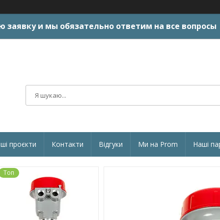
ю заявку и мы обязательно ответим на все вопросы
ші проєкти
Контакти
Відгуки
Ми на Prom
Наші па
Топ