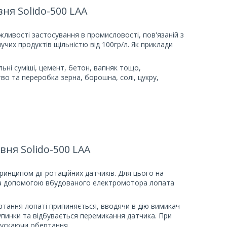
ня Solido-500 LAA
ливості застосування в промисловості, пов'язаній з
чих продуктів щільністю від 100гр/л. Як приклади
льні суміші, цемент, бетон, вапняк тощо,
во та переробка зерна, борошна, солі, цукру,
вня Solido-500 LAA
инципом дії ротаційних датчиків. Для цього на
 За допомогою вбудованого електромотора лопата
ртання лопаті припиняється, вводячи в дію вимикач
зупинки та відбувається перемикання датчика. При
пускаючи обертання.