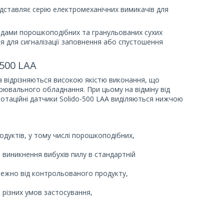
едставляє серію електромеханічних вимикачів для
 видами порошкоподібних та гранульованих сухих
ся для сигналізації заповнення або спустошення
500 LAA
та відрізняються високою якістю виконання, що
ювального обладнання. При цьому на відміну від
отаційні датчики Solido-500 LAA виділяються нижчою
одуктів, у тому числі порошкоподібних,
виникнення вибухів пилу в стандартній
лежно від контрольованого продукту,
 різних умов застосування,