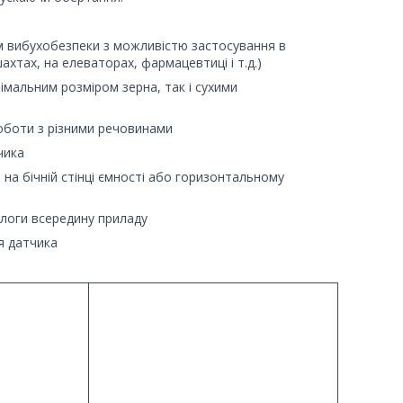
ем вибухобезпеки з можливістю застосування в
ахтах, на елеваторах, фармацевтиці і т.д.)
імальним розміром зерна, так і сухими
роботи з різними речовинами
чика
на бічній стінці ємності або горизонтальному
ологи всередину приладу
я датчика