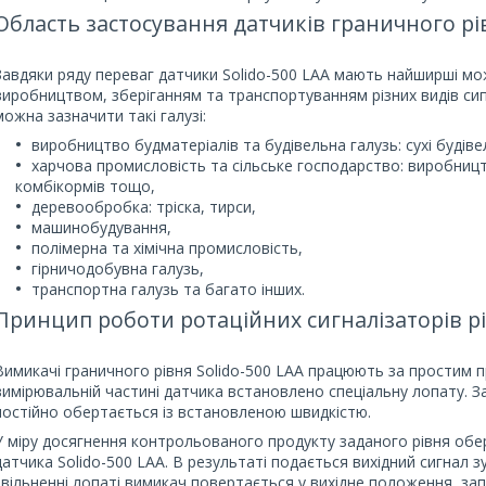
Область застосування датчиків граничного рів
Завдяки ряду переваг датчики Solido-500 LAA мають найширші мож
виробництвом, зберіганням та транспортуванням різних видів сипу
можна зазначити такі галузі:
виробництво будматеріалів та будівельна галузь: сухі будіве
харчова промисловість та сільське господарство: виробницт
комбікормів тощо,
деревообробка: тріска, тирси,
машинобудування,
полімерна та хімічна промисловість,
гірничодобувна галузь,
транспортна галузь та багато інших.
Принцип роботи ротаційних сигналізаторів рі
Вимикачі граничного рівня Solido-500 LAA працюють за простим пр
вимірювальній частині датчика встановлено спеціальну лопату.
постійно обертається із встановленою швидкістю.
У міру досягнення контрольованого продукту заданого рівня обе
датчика Solido-500 LAA. В результаті подається вихідний сигнал 
звільненні лопаті вимикач повертається у вихідне положення, за