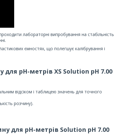
 проходити лабораторні випробування на стабільність
ні.
ластикових ємностях, що полегшує калібрування і
ну для
pH
-метрів
XS
Solution
pH
7.00
альним відсіком і таблицею значень для точного
кість розчину).
ину для pH-метрів
Solution
pH
7.00