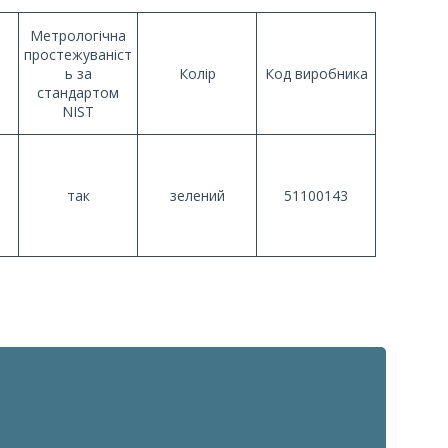
Метрологічна
простежуваніст
ь за
Колір
Код виробника
стандартом
NIST
так
зелений
51100143