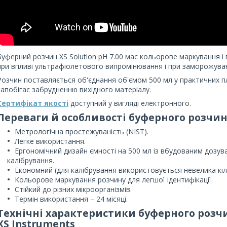
Буферний розчин XS Solution pH 7.00 має кольорове маркування і
при впливі ультрафіолетового випромінювання і при заморожуван
Розчин поставляється об'єднання об'ємом 500 мл у практичних п
запобігає забрудненню вихідного матеріалу.
Сертифікат якості
доступний у вигляді електронного.
Переваги й особливості буферного розчи
Метрологічна простежуваність (NIST).
Легке використання.
Ергономічний дизайн ємності на 500 мл із вбудованим дозув
калібрування.
Економний (для калібрування використовується невелика кіль
Кольорове маркування розчину для легшої ідентифікації.
Стійкий до різних мікроорганізмів.
Термін використання – 24 місяці.
Технічні характеристики буферного розч
XS
Instruments