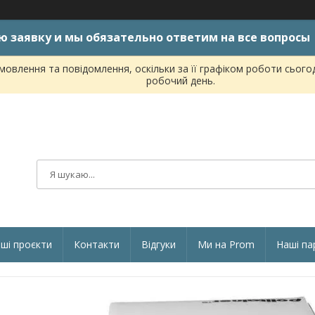
ю заявку и мы обязательно ответим на все вопросы
овлення та повідомлення, оскільки за її графіком роботи сього
робочий день.
ші проєкти
Контакти
Відгуки
Ми на Prom
Наші па