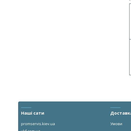
Наші сати
Доставк
promservis.kiev.ua
Умови
vkf.com.ua