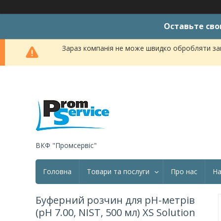
Оставьте сво
Зараз компанія не може швидко обробляти зам
ВКФ "Промсервіс"
Головна
Товари та послуги
Про нас
На
Буферний розчин для pH-метрів
(pH 7.00, NIST, 500 мл) XS Solution