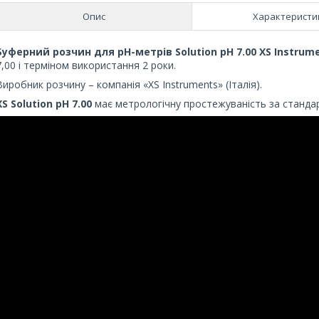
Опис
Характеристи
Буферний розчин для
pH
-метрів
Solution
pH
7.00
XS
Instrum
7,00 і терміном використання 2 роки.
Виробник розчину – компанія «XS Instruments» (Італія).
XS
Solution
pH
7.00
має метрологічну простежуваність за станда