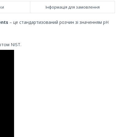
ки
Інформація для замовлення
ents
– це стандартизований розчин зі значенням pH
ртом NIST.