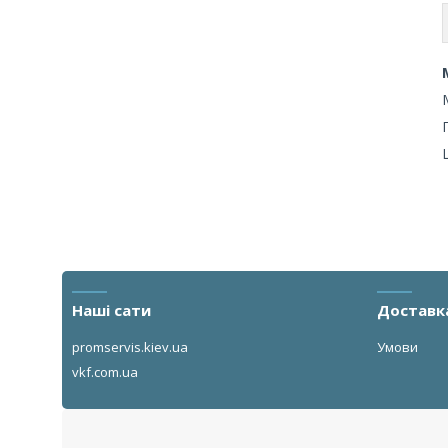
Наші сати
Доставк
promservis.kiev.ua
Умови
vkf.com.ua