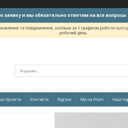
ю заявку и мы обязательно ответим на все вопросы
овлення та повідомлення, оскільки за її графіком роботи сього
робочий день.
ші проєкти
Контакти
Відгуки
Ми на Prom
Наші па