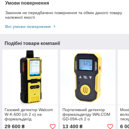
Умови повернення
Законом не передбачено повернення та обмін даного товару
належної якості
Всі умови повернення
Подібні товари компанії
Газовий детектор Walcom
Портативний детектор
Моні
W-K-600 (ch 2 o) на
формальдегіду WALCOM
воло
формальдегід
GD-09A-ch 2 o
тис
29 600
13 400
6 0
₴
₴