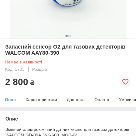
Запасний сенсор O2 для газових детекторів
WALCOM AAY80-390
Немає в наявності
Код: 1703
Роздріб
2 800
₴
Опис
Характеристики
Доставка
Оплата
Умови п
Опис
Змінний електрохімічний датчик кисню для газових детекторів
WALCOM GD-09A, WK-600, MGD-04.