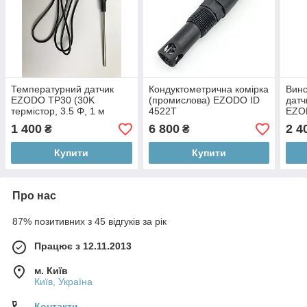
Температурний датчик
Кондуктометрична комірка
Вино
EZODO TP30 (30K
(промислова) EZODO ID
датч
термістор, 3.5 Φ, 1 м
4522T
EZO
кабель)
1 400
6 800
2 4
₴
₴
Купити
Купити
Про нас
87% позитивних з 45 відгуків за рік
Працює з 12.11.2013
м. Київ
Київ, Україна
Контакти