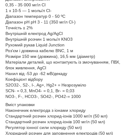
0,35 - 35 000 мг/л Cl
1 x 10-5 — 1 моль/л Cl-
Діапазон температур 0 - 50 ºC
Діапазон pH pH 3 - 11 (350 мг/л Cl-)
Точність ± 2%
Внутрішній електрод Ag/AgCl
Внутрішній розчин 1 моль/л KNO3
Рухомий рукав Liquid Junction
Роз'єм і довжина кабелю BNC, 1 м
Розміри 150 мм (довжина), 16,5 мм (діаметр)
Матеріали деталей, що контактують із змочуванням, ПВХ,
блок живлення, AgCl
Нахил від -53 до -62 мВ/декаду
Коефіцієнт відбору
S2O32-, S2-, I-, Ag+, Hg2+ = Незрозуміло
SCN- = 0,3, MnO4- = 0,1, Br- = 0,03
NO3-, F-, HCO3-, SO42-, PO42-= 1000
Вміст упаковки
Наконечник електрода з іонами хлориду
Стандартний розчин хлорид-іонів 1000 мг/л (50 мл)
Стандартний розчин хлорид-іонів 100 мг/л (50 мл)
Регулятор іонної сили хлориду (50 мл)
Хлоридний розчин для заповнення електродів (50 мл)