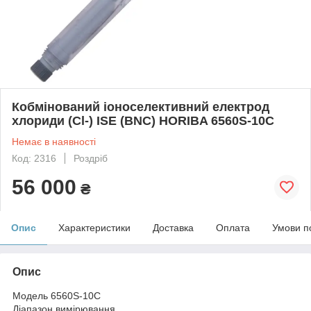
Кобмінований іоноселективний електрод
хлориди (Cl-) ISE (BNC) HORIBA 6560S-10C
Немає в наявності
Код: 2316
Роздріб
56 000
₴
Опис
Характеристики
Доставка
Оплата
Умови п
Опис
Модель 6560S-10C
Діапазон вимірювання