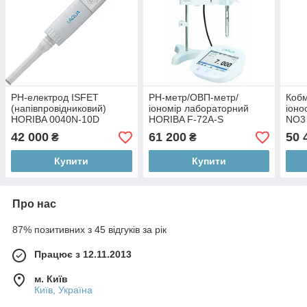
PH-електрод ISFET
PH-метр/ОВП-метр/
Кобм
(напівпровідниковий)
іономір лабораторний
іоно
HORIBA 0040N-10D
HORIBA F-72A-S
NO3 
HOR
42 000
61 200
50 
₴
₴
Купити
Купити
Про нас
87% позитивних з 45 відгуків за рік
Працює з 12.11.2013
м. Київ
Київ, Україна