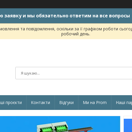
ю заявку и мы обязательно ответим на все вопросы
овлення та повідомлення, оскільки за її графіком роботи сього
робочий день.
ші проєкти
Контакти
Відгуки
Ми на Prom
Наші па