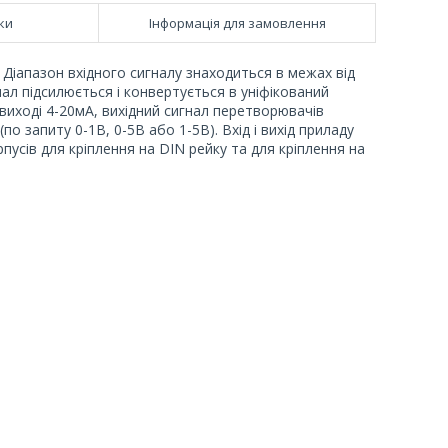
ки
Інформація для замовлення
 Діапазон вхідного сигналу знаходиться в межах від
гнал підсилюється і конвертується в уніфікований
виході 4-20мА, вихідний сигнал перетворювачів
 запиту 0-1В, 0-5В або 1-5В). Вхід і вихід приладу
пусів для кріплення на DIN рейку та для кріплення на