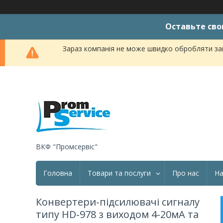
Оставьте сво
Зараз компанія не може швидко обробляти зам
ВКФ "Промсервіс"
Головна
Товари та послуги
Про нас
На
Конвертери-підсилювачі сигналу
типу HD-978 з виходом 4-20мА та