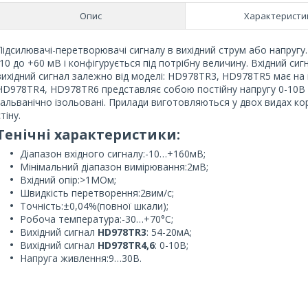
Опис
Характеристи
Підсилювачі-перетворювачі сигналу в вихідний струм або напругу.
-10 до +60 мВ і конфігурується під потрібну величину. Вхідний си
вихідний сигнал залежно від моделі: HD978TR3, HD978TR5 має на 
HD978TR4, HD978TR6 представляє собою постійну напругу 0-10В (по
гальванічно ізольовані. Прилади виготовляються у двох видах кор
тіну.
Тенічні характеристики:
Діапазон вхідного сигналу:-10…+160мВ;
Мінімальний діапазон вимірювання:2мВ;
Вхідний опір:>1МОм;
Швидкість перетворення:2вим/с;
Точність:±0,04%(повної шкали);
Робоча температура:-30…+70°С;
Вихідний сигнал
HD978TR3
: 54-20мА;
Вихідний сигнал
HD978TR4,6
: 0-10В;
Напруга живлення:9…30В.