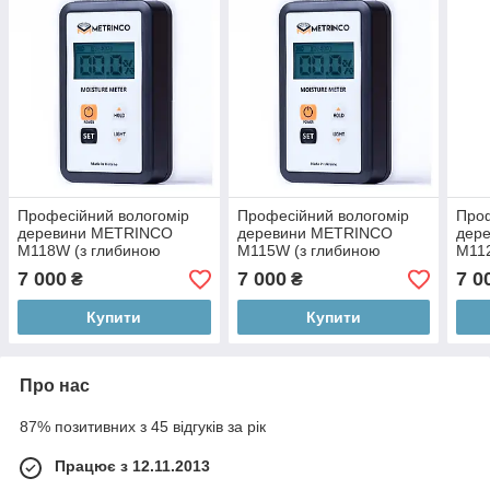
Професійний вологомір
Професійний вологомір
Проф
деревини METRINCO
деревини METRINCO
дер
M118W (з глибиною
M115W (з глибиною
M11
проникнення 8 мм)
проникнення 15 мм)
прон
7 000
7 000
7 0
₴
₴
Купити
Купити
Про нас
87% позитивних з 45 відгуків за рік
Працює з 12.11.2013