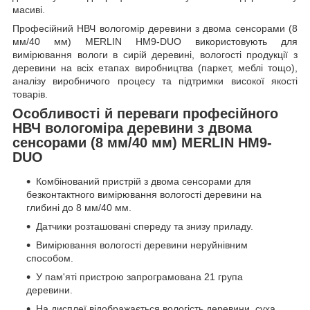
масиві.
Професійний НВЧ вологомір деревини з двома сенсорами (8
мм/40 мм) MERLIN HM9-DUO використовують для
вимірювання вологи в сирій деревині, вологості продукції з
деревини на всіх етапах виробництва (паркет, меблі тощо),
аналізу виробничого процесу та підтримки високої якості
товарів.
Особливості й переваги професійного
НВЧ вологоміра деревини з двома
сенсорами (8 мм/40 мм) MERLIN HM9-
DUO
Комбінований пристрій з двома сенсорами для
безконтактного вимірювання вологості деревини на
глибині до 8 мм/40 мм.
Датчики розташовані спереду та знизу приладу.
Вимірювання вологості деревини неруйнівним
способом.
У пам'яті пристрою запрограмована 21 група
деревини.
На дисплеї відображається вологість деревини, суха