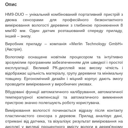
Опис
HM9-DUO – унікальний комбінований портативний пристрій з
двома сенсорами для професійного безконтактного
вимірювання вологості деревини з глибиною проникнення 8
мм/40 мм. Один датчик розташований спереду приладу,
інший – знизу.
Виробник приладу – компанія «Merlin Technology GmbH»
(Австрія).
Вологомір оснащене новітнім процесором та інтуїтивно
зрозумілим програмним забезпеченням для швидкої і простої
експлуатації. Великий РК-дисплей має високу чіткість і
відображає щільність матеріалу, групу деревини та мінімальну
товщину. Ергономічний дизайн і міцний корпус дають змогу
проводити вимірювання у виробничих умовах.
Вбудовані функції автоматичного калібрування, автоматичної
температурної компенсації та автоматичного вимкнення
пристрою значно полегшують роботу користувача.
Вимірювання вологості починається відразу після контакту
пластинчастого сенсора з деревом. Прилад аналізує дані,
отримані від датчика, та візуалізує результат вимірювання на
дисплеї у вигляді процентного вмісту вологи в дерев'яному