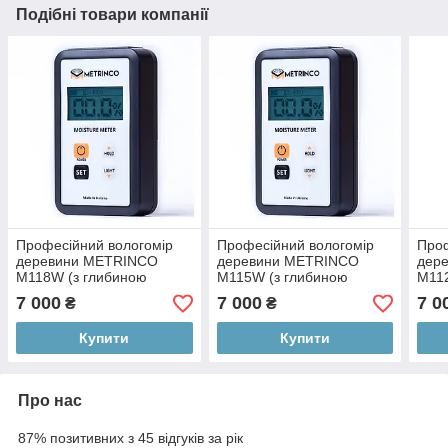
Подібні товари компанії
Професійний вологомір
Професійний вологомір
Проф
деревини METRINCO
деревини METRINCO
дер
M118W (з глибиною
M115W (з глибиною
M11
проникнення 8 мм)
проникнення 15 мм)
прон
7 000
7 000
7 0
₴
₴
Купити
Купити
Про нас
87% позитивних з 45 відгуків за рік