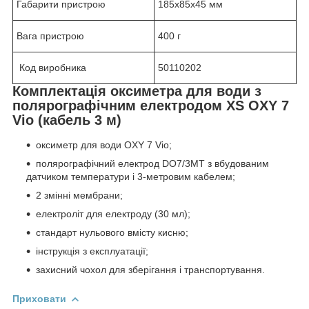
Габарити пристрою
185x85x45 мм
Вага пристрою
400 г
Код виробника
50110202
Комплектація оксиметра для води з
полярографічним електродом
XS
OXY 7
Vio (кабель 3 м)
оксиметр для води OXY 7 Vio;
полярографічний електрод DO7/3MT з вбудованим
датчиком температури і 3-метровим кабелем;
2 змінні мембрани;
електроліт для електроду (30 мл);
стандарт нульового вмісту кисню;
інструкція з експлуатації;
захисний чохол для зберігання і транспортування.
Приховати