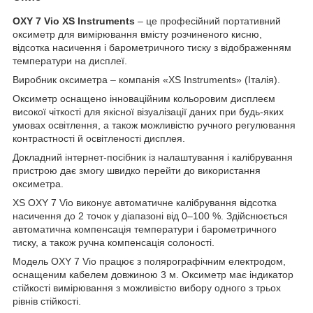
OXY 7 Vio
XS Instruments
– це професійний портативний
оксиметр для вимірювання вмісту розчиненого кисню,
відсотка насичення і барометричного тиску з відображенням
температури на дисплеї.
Виробник оксиметра – компанія «XS Instruments» (Італія).
Оксиметр оснащено інноваційним кольоровим дисплеєм
високої чіткості для якісної візуалізації даних при будь-яких
умовах освітлення, а також можливістю ручного регулювання
контрастності й освітленості дисплея.
Докладний інтернет-посібник із налаштування і калібрування
пристрою дає змогу швидко перейти до використання
оксиметра.
XS OXY 7 Vio виконує автоматичне калібрування відсотка
насичення до 2 точок у діапазоні від 0–100 %. Здійснюється
автоматична компенсація температури і барометричного
тиску, а також ручна компенсація солоності.
Модель OXY 7 Vio працює з полярографічним електродом,
оснащеним кабелем довжиною 3 м. Оксиметр має індикатор
стійкості вимірювання з можливістю вибору одного з трьох
рівнів стійкості.