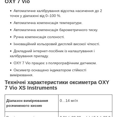
OXY 7 Vio
Автоматичне калібрування відсотка насичення до 2
точок у діапазоні від 0–100 %.
Автоматична компенсація температури.
Автоматична компенсація барометричного тиску.
Ручна компенсація солоності.
Інноваційний кольоровий дисплей високої чіткості.
Докладний інтернет-посібник із налаштування і
калібрування приладу.
OXY 7 Vio працює з полярографічним датчиком.
Оксиметр оснащено індикатором стійкості
вимірювання.
Технічні характеристики оксиметра OXY
7 Vio
XS Instruments
Діапазон вимірювання
0…14 мг/л
розчиненого кисню