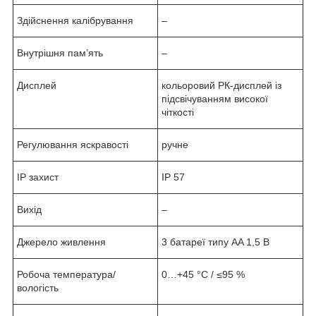
Здійснення калібрування
–
Внутрішня пам’ять
–
Дисплей
кольоровий РК-дисплей із
підсвічуванням високої
чіткості
Регулювання яскравості
ручне
IP захист
IP 57
Вихід
–
Джерело живлення
3 батареї типу AA 1,5 В
Робоча температура/
0…+45 °C / ≤95 %
вологість