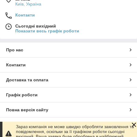
Київ, Україна
Контакти
Сьогодні вихідний
Показати весь графік роботи
Про нас
Контакти
Доставка та оплата
Графік роботи
Повна версія сайту
Сайт створено на маркетплейсі
Prom.ua
Зараз компанія не може швидко обробляти замовлення та
повідомлення, оскільки за її графіком роботи сьогодні
вихідний. Ваша заявка буде оброблена в найближчий