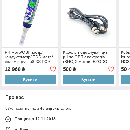
PH-метр/ОВП-метр/
Кабель-подовжувач для
Кобм
кондуктометр/ TDS-метр/
pH та ОВП електродів
іоно
солемір ручний XS PC 6
(BNC, 2 метри) EZODO
NO3 
Tester KIT
2M-BNC
HOR
12 960
500
50 
₴
₴
Купити
Купити
Про нас
87% позитивних з 45 відгуків за рік
Працює з 12.11.2013
м. Київ