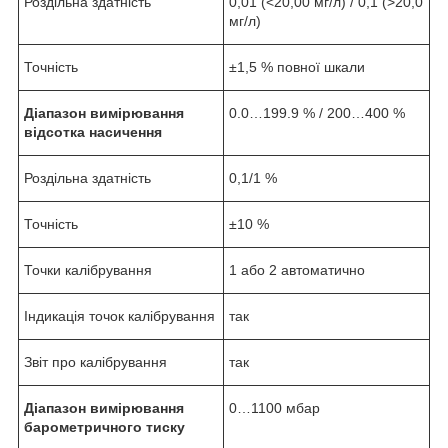
Роздільна здатність
0,01 (<20,00 мг/л) / 0,1 (>20,0
мг/л)
Точність
±1,5 % повної шкали
Діапазон вимірювання
0.0…199.9 % / 200…400 %
відсотка насичення
Роздільна здатність
0,1/1 %
Точність
±10 %
Точки калібрування
1 або 2 автоматично
Індикація точок калібрування
так
Звіт про калібрування
так
Діапазон вимірювання
0…1100 мбар
барометричного тиску