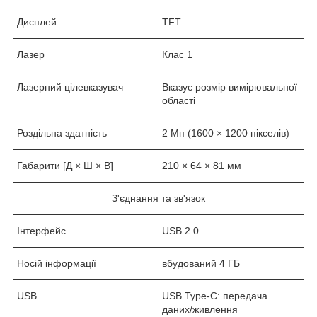
Дисплей
TFT
Лазер
Клас 1
Лазерний цілевказувач
Вказує розмір вимірювальної
області
Роздільна здатність
2 Мп (1600 × 1200 пікселів)
Габарити [Д × Ш × В]
210 × 64 × 81 мм
З'єднання та зв'язок
Інтерфейс
USB 2.0
Носій інформації
вбудований 4 ГБ
USB
USB Type-C: передача
даних/живлення