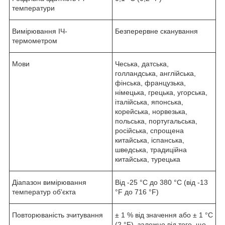
температури
Вимірювання ІЧ-
Безперервне сканування
термометром
Мови
Чеська, датська,
голландська, англійська,
фінська, французька,
німецька, грецька, угорська,
італійська, японська,
корейська, норвезька,
польська, португальська,
російська, спрощена
китайська, іспанська,
шведська, традиційна
китайська, турецька
Діапазон вимірювання
Від -25 °C до 380 °C (від -13
температур об'єкта
°F до 716 °F)
Повторюваність зчитування
± 1 % від значення або ± 1 °C
(2 °F), залежно від того, що