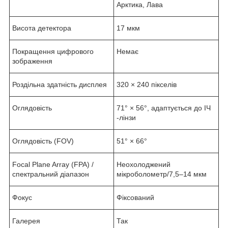
Арктика, Лава
Висота детектора
17 мкм
Покращення цифрового
Немає
зображення
Роздільна здатність дисплея
320 × 240 пікселів
Оглядовість
71° × 56°, адаптується до ІЧ
-лінзи
Оглядовість (FOV)
51° × 66°
Focal Plane Array (FPA) /
Неохолоджений
спектральний діапазон
мікроболометр/7,5–14 мкм
Фокус
Фіксований
Галерея
Так