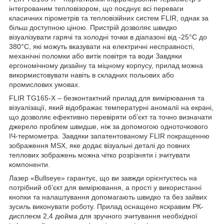
інтегрованим тепловізором, що поєднує всі переваги
класичних пірометрів та тепловізійних систем FLIR, однак за
більш доступною ціною. Пристрій дозволяє швидко
візуалізувати гарячі та холодні точки в діапазоні від -25°C до
380°C, які можуть вказувати на електричні несправності,
механічні поломки або витік повітря та води Завдяки
ергономічному дизайну та міцному корпусу, прилад можна
викормистовувати навіть в складних польових або
промислових умовах.
FLIR TG165-X – безконтактний прилад для вимірювання та
візуалізації, який відображає температурні аномалії на екрані,
що дозволяє ефективно перевіряти об’єкт та точно визначати
джерело проблем швидше, ніж за допомогою одноточкового
ІЧ-термометра. Завдяки запатентованому FLIR покращенню
зображення MSX, яке додає візуальні деталі до повних
теплових зображень можна чітко розрізняти і зчитувати
компоненти.
Лазер «Bullseye» гарантує, що ви завжди орієнтуєтесь на
потрібний об’єкт для вимірювання, а прості у використанні
кнопки та налаштування допомагають швидко та без зайвих
зусиль виконувати роботу. Прилад оснащено яскравим РК-
дисплеєм 2,4 дюйма для зручного зчитування необхідної