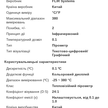
Виробник
FLIR Systems
Країна виробник
Китай
Одиниця виміру
°С/°F
Максимальний діапазон
380
вимірювань
Похибка, +/-
2
Принцип дії
Інфрачервоний
Температурний дозвіл
0.1
Тип
Пірометр
Тип візуалізації
Текстово-цифровий/
Графічний
Користувальницькі характеристики
Дискретність (ºC)
0.1 ºC
Додаткові функції
Кольоровий дисплей
Діапазон вимірювання (ºC)
-25 ~ 380 °C
Клас
Тепловізійний пірометр
Коефіцієнт візування (D:S)
24:1
Коефіцієнт емісії (ε)
Налаштовується, від 0.1 до
1.0
Країна виробництва
Китай