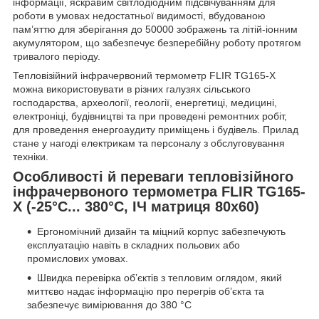
інформації, яскравим світлодіодним підсвічуванням для
роботи в умовах недостатньої видимості, вбудованою
пам’яттю для зберігання до 50000 зображень та літій-іонним
акумулятором, що забезпечує безперебійну роботу протягом
тривалого періоду.
Тепловізійний інфрачервоний термометр FLIR TG165-X
можна використовувати в різних галузях сільського
господарства, археології, геології, енергетиці, медицині,
електроніці, будівництві та при проведені ремонтних робіт,
для проведення енергоаудиту приміщень і будівель. Прилад
стане у нагоді електрикам та персоналу з обслуговування
техніки.
Особливості й переваги тепловізійного
інфрачервоного термометра FLIR TG165-
X (-25°C... 380°C, ІЧ матриця 80x60)
Ергономічний дизайн та міцний корпус забезпечують
експлуатацію навіть в складних польових або
промислових умовах.
Швидка перевірка об’єктів з тепловим оглядом, який
миттєво надає інформацію про перегрів об’єкта та
забезпечує вимірювання до 380 °C