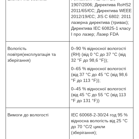
1907/2006; Директива RoHS2
2011/65/ЄС; Директива WEEE
2012/19/ЄС; JIS C 6802: 2011
лазерна директива (триває);
Директива IEC 60825-1 класу
I про лазер; Лазер FDA
Вологість
0–90 % відносної вологості
повітря(експлуатація та
(RH) (від 0 °C до 37 °C (від
зберігання)
32 °F до 98,6 °F));
0–65 % відносної вологості
(від 37 °C до 45 °C (від 98,6
°F до 113 °F));
0–45 % відносної вологості
(від 45 °C до 55 °C (від 113
°F до 131 °F))
Вимоги до вологості
IEC 60068-2-30/24 год 95 %
відносна вологість від 25 °C
до 70 °C/2 цикли
(зберігання);