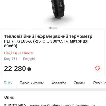
Тепловізійний інфрачервоний термометр
FLIR TG165-X (-25°C... 380°C, ІЧ матриця
80x60)
Немає в наявності
Код: 761
Роздріб
22 280
₴
Опис
Характеристики
Доставка
Оплата
Умови п
Опис
FLIR TG165-X – портативний інфрачервоний термометр з