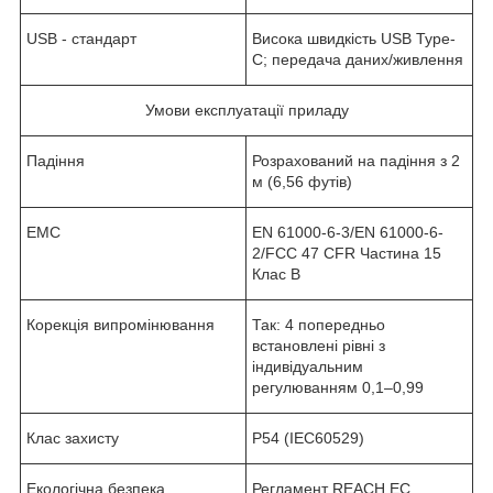
USB - стандарт
Висока швидкість USB Type-
C; передача даних/живлення
Умови експлуатації приладу
Падіння
Розрахований на падіння з 2
м (6,56 футів)
ЕМС
EN 61000-6-3/EN 61000-6-
2/FCC 47 CFR Частина 15
Клас B
Корекція випромінювання
Так: 4 попередньо
встановлені рівні з
індивідуальним
регулюванням 0,1–0,99
Клас захисту
P54 (IEC60529)
Екологічна безпека
Регламент REACH EC