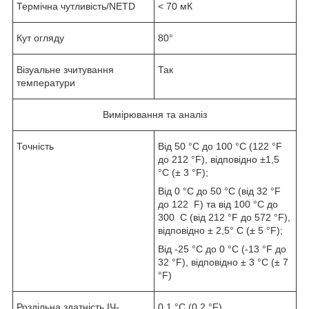
Термічна чутливість/NETD
< 70 мК
Кут огляду
80°
Візуальне зчитування
Так
температури
Вимірювання та аналіз
Точність
Від 50 °C до 100 °C (122 °F
до 212 °F), відповідно ±1,5
°C (± 3 °F);
Від 0 °C до 50 °C (від 32 °F
до 122 F) та від 100 °C до
300 C (від 212 °F до 572 °F),
відповідно ± 2,5° C (± 5 °F);
Від -25 °C до 0 °C (-13 °F до
32 °F), відповідно ± 3 °C (± 7
°F)
Роздільна здатність ІЧ-
0,1 °C (0,2 °F)