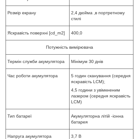
Розмір екрану
2,4 дюйма ,в портретному
стилі
Яскравість поверхні [cd_m2]
400,0
Потужність вимірювача
Термін служби акумулятора
Мінімум 30 днів
Час роботи акумулятора
5 годин сканування (середня
яскравість LCM);
4,5 години з увімкненим
лазером (середня яскравість
LCM)
Тип батареї
Акумуляторна літій -іонна
батарея
Напруга акумулятора
3,7 В