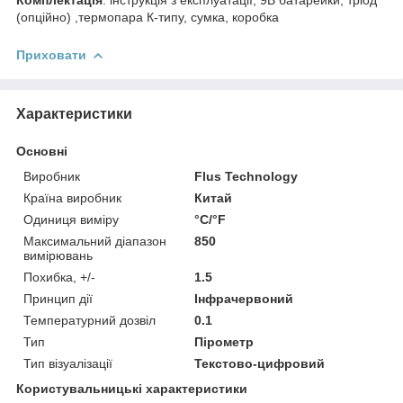
Комплектація
: інструкція з експлуатації, 9В батарейки, тріод
(опційно) ,термопара К-типу, сумка, коробка
Приховати
Характеристики
Основні
Виробник
Flus Technology
Країна виробник
Китай
Одиниця виміру
°С/°F
Максимальний діапазон
850
вимірювань
Похибка, +/-
1.5
Принцип дії
Інфрачервоний
Температурний дозвіл
0.1
Тип
Пірометр
Тип візуалізації
Текстово-цифровий
Користувальницькі характеристики