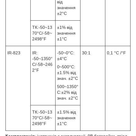
від
значення
±2°С
ТК:-50~13
±1% від
70°С/-58~
значення
2498°F
±1°С
IR-823
IR:
-50~0°C:
30:1
0,1 °С /°F
-50~1350°
±4°С
С/-58~246
0~500°С:
2°F
±1.5% від
знач. ±2°С
500~1350°
С:±2% від
знач. ±2°С
ТК:-50~13
±1.5% від
70°С/-58~
значення
2498°F
±1°С