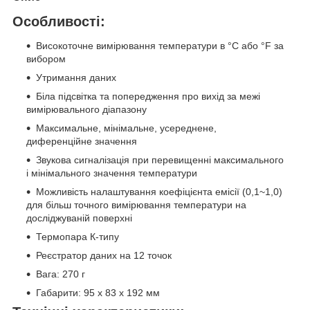
Особливості:
Високоточне вимірювання температури в °С або °F за
вибором
Утримання даних
Біла підсвітка та попередження про вихід за межі
вимірювального діапазону
Максимальне, мінімальне, усереднене,
диференційне значення
Звукова сигналізація при перевищенні максимального
і мінімального значення температури
Можливість налаштування коефіцієнта емісії (0,1~1,0)
для більш точного вимірювання температури на
досліджуваній поверхні
Термопара К-типу
Реєстратор даних на 12 точок
Вага: 270 г
Габарити: 95 х 83 х 192 мм