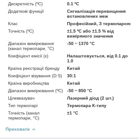
Дискретність (ºC)
0.1 ºC
Додаткові функції
Сигналізація перевищення
встановлених меж
Клас
Професійний, З термопарою
Точність (ºC)
±1.5 ºC або ±1.5 % від
виміряного значення
Діапазон вимірювання
-50 ~ 1370 °С
(канал термопари, °С)
Коефіцієнт емісії (ε)
Налаштовується, від 0.1 до
1.0
Країна реєстрації бренду
Китай
Коефіцієнт візування (D:S)
30:1
Країна виробництва
Китай
Діапазон вимірювання (ºC)
-50 ~ 850 °C
Цілевказувач
Лазерний діод (2 шт.)
Тип термопарі
Термопара К-типу
Точність (канал
±1 °С
термопари, °С)
Приховати