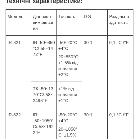
Технічні характеристики:
Модель
Діапазон
Точність
D:S
Роздільна
вимірюван
здатність
ня
IR-821
IR:-50~850
-50~20°С:
30:1
0,1 °С /°F
°С/-58~14
±4°С
72°F
20~850°С:
±1.5% від
значення
±2°С
ТК:-50~13
±1% від
70°С/-58~
значення
2498°F
±1°С
IR-822
IR:
-50~20°С:
30:1
0,1 °С /°F
-50~1050°
±4°С
С/-58~192
20~1050°
2°F
С: ±1.5%