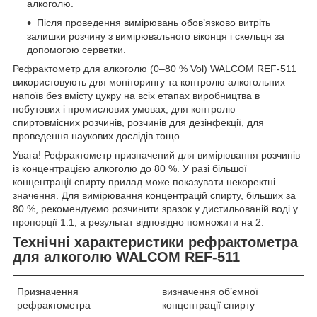
алкоголю.
Після проведення вимірювань обов’язково витріть
залишки розчину з вимірювального віконця і скельця за
допомогою серветки.
Рефрактометр для алкоголю (0–80 % Vol) WALCOM REF-511
використовують для моніторингу та контролю алкогольних
напоїв без вмісту цукру на всіх етапах виробництва в
побутових і промислових умовах, для контролю
спиртовмісних розчинів, розчинів для дезінфекції, для
проведення наукових дослідів тощо.
Увага! Рефрактометр призначений для вимірювання розчинів
із концентрацією алкоголю до 80 %. У разі більшої
концентрації спирту прилад може показувати некоректні
значення. Для вимірювання концентрацій спирту, більших за
80 %, рекомендуємо розчинити зразок у дистильованій воді у
пропорції 1:1, а результат відповідно помножити на 2.
Технічні характеристики рефрактометра
для алкоголю WALCOM REF-511
Призначення
визначення об’ємної
рефрактометра
концентрації спирту