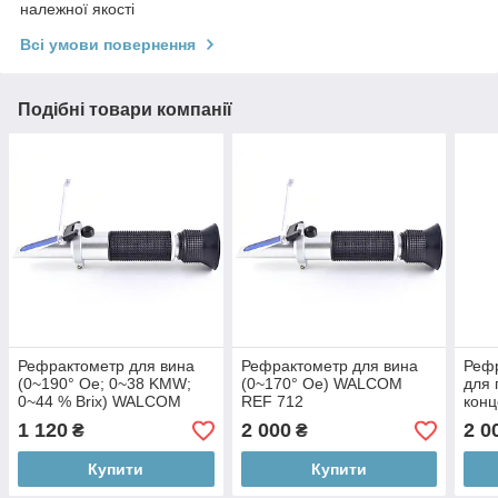
належної якості
Всі умови повернення
Подібні товари компанії
Рефрактометр для вина
Рефрактометр для вина
Рефр
(0~190° Oe; 0~38 KMW;
(0~170° Oe) WALCOM
для 
0~44 % Brix) WALCOM
REF 712
конц
REF 715
25 %
1 120
2 000
2 0
₴
₴
WAL
Купити
Купити