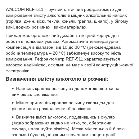
WALCOM REF-511 – ручний оптичний рефрактометр для
вимірювання вмісту алкоголю в міцних алкогольних напоях
(горілка, джин, віскі, текіла, коньяк, граппа, шнапс), у білому
вині, водних розчинах і виноматеріалах.
Прилад має ергономічний дизайн та міцний корпус для
роботи в польових умовах. Автоматична температурна
компенсація в діапазоні від 10 до 30 °С (рекомендована
робоча температура – 20 °С) забезпечує високу точність
вимірювання. Рефрактометр REF-511 характеризується
високою надійністю, оскільки не має у своїй конструкції жодної
електроніки.
Визначення вмісту алкоголю в розчині:
Нанесіть краплю розчину за допомогою піпетки на
вимірювальне віконце.
Міцно притисніть краплю розчину скельцем для
рівномірного розподілення її на віконці.
Визначте вміст алкоголю, подивившись в окуляр
(якщо зображення видно не чітко, то, обертаючи
окуляр, налаштуйте різкість). Межа між синьою й білою
зонами і буде відповідним значенням концентрації