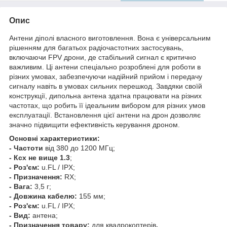
Опис
Антени діполі власного виготовлення. Вона є універсальним
рішенням для багатьох радіочастотних застосувань,
включаючи FPV дрони, де стабільний сигнал є критично
важливим. Ці антени спеціально розроблені для роботи в
різних умовах, забезпечуючи надійний прийом і передачу
сигналу навіть в умовах сильних перешкод. Завдяки своїй
конструкції, дипольна антена здатна працювати на різних
частотах, що робить її ідеальним вибором для різних умов
експлуатації. Встановлення цієї антени на дрон дозволяє
значно підвищити ефективність керування дроном.
Основні характеристики:
- Частоти
від 380 до 1200 МГц;
- Ксх не вище 1.3
;
- Роз'єм:
u.FL / IPX;
- Призначення:
RX;
- Вага:
3,5 г;
- Довжина кабелю:
155 мм;
- Роз'єм:
u.FL / IPX;
- Вид:
антена;
- Призначення товару:
для квадрокоптерів
.