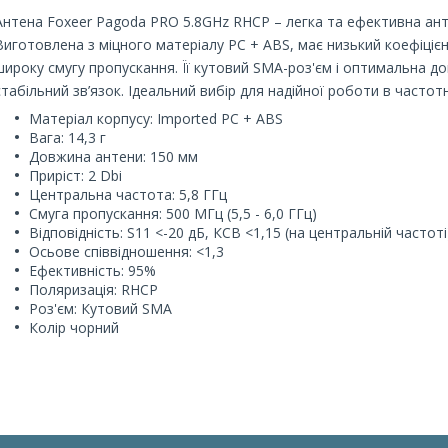
Антена Foxeer Pagoda PRO 5.8GHz RHCP – легка та ефективна ант
Виготовлена з міцного матеріалу PC + ABS, має низький коефіцієн
широку смугу пропускання. Її кутовий SMA-роз'єм і оптимальна 
стабільний зв’язок. Ідеальний вибір для надійної роботи в частотн
Матеріал корпусу: Imported PC + ABS
Вага: 14,3 г
Довжина антени: 150 мм
Приріст: 2 Dbi
Центральна частота: 5,8 ГГц
Смуга пропускання: 500 МГц (5,5 - 6,0 ГГц)
Відповідність: S11 <-20 дБ, КСВ <1,15 (на центральній частоті
Осьове співвідношення: <1,3
Ефективність: 95%
Поляризація: RHCP
Роз'єм: Кутовий SMA
Колір чорний