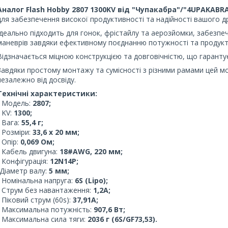
Аналог Flash Hobby 2807 1300KV від "Чупакабра"/"4UPAKABR
для забезпечення високої продуктивності та надійності вашого др
Ідеально підходить для гонок, фрістайлу та аерозйомки, забезпе
маневрів завдяки ефективному поєднанню потужності та продукт
Відзначається міцною конструкцією та довговічністю, що гаранту
Завдяки простому монтажу та сумісності з різними рамами цей м
незалежно від досвіду.
Технічні характеристики:
- Модель:
2807;
- KV:
1300;
- Вага:
55,4 г;
- Розміри:
33,6 x 20 мм;
- Опір:
0,069 Ом;
- Кабель двигуна:
18#AWG, 220 мм;
- Конфігурація:
12N14P;
-Діаметр валу:
5 мм;
- Номінальна напруга:
6S (Lipo);
- Струм без навантаження:
1,2A;
- Піковий струм (60s):
37,91A;
- Максимальна потужність:
907,6 Вт;
- Максимальна сила тяги:
2036 г (6S/GF73,53).