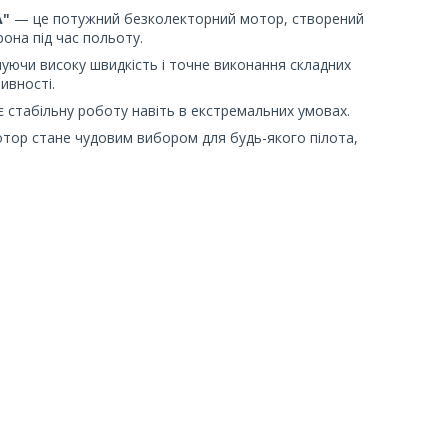
A"
— це потужний безколекторний мотор, створений
она під час польоту.
чуючи високу швидкість і точне виконання складних
ивності.
є стабільну роботу навіть в екстремальних умовах.
отор стане чудовим вибором для будь-якого пілота,