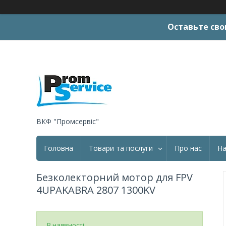
Оставьте сво
ВКФ "Промсервіс"
Головна
Товари та послуги
Про нас
На
Безколекторний мотор для FPV
4UPAKABRA 2807 1300KV
В наявності