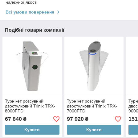
належної якості
Всі умови повернення
Подібні товари компанії
Турнікет розсувний
Турнікет розсувний
Турн
двостулковий Trinix TRX-
двостулковий Trinix TRX-
двос
8000FTD
7000FTD
900
67 840
97 920
151
₴
₴
Купити
Купити