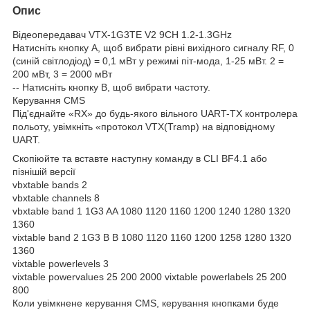
Опис
Відеопередавач VTX-1G3TE V2 9CH 1.2-1.3GHz
Натисніть кнопку A, щоб вибрати рівні вихідного сигналу RF, 0
(синій світлодіод) = 0,1 мВт у режимі піт-мода, 1-25 мВт. 2 =
200 мВт, 3 = 2000 мВт
-- Натисніть кнопку B, щоб вибрати частоту.
Керування CMS
Під'єднайте «RX» до будь-якого вільного UART-TX контролера
польоту, увімкніть «протокол VTX(Tramp) на відповідному
UART.
Скопіюйте та вставте наступну команду в CLI BF4.1 або
пізнішій версії
vbxtable bands 2
vbxtable channels 8
vbxtable band 1 1G3 AA 1080 1120 1160 1200 1240 1280 1320
1360
vixtable band 2 1G3 B B 1080 1120 1160 1200 1258 1280 1320
1360
vixtable powerlevels 3
vixtable powervalues 25 200 2000 vixtable powerlabels 25 200
800
Коли увімкнене керування CMS, керування кнопками буде