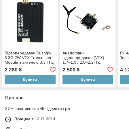
Відеопередавач Rushfpv
Аналоговий
PH-м
3.3G 2W VTX Transmitter
відеопередавач (VTX)
Test
Module з антеною 3.3 ГГц
1.7–1.9 / 2.0–2.2ГГц
2 280
2 500
4 1
₴
₴
Купити
Купити
Про нас
87% позитивних з 45 відгуків за рік
Працює з 12.11.2013