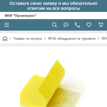
Оставьте свою заявку и мы обязательно
ответим на все вопросы
ВКФ "Промсервіс"
Товари та послуги
RFID обладнання та турнікети
RF