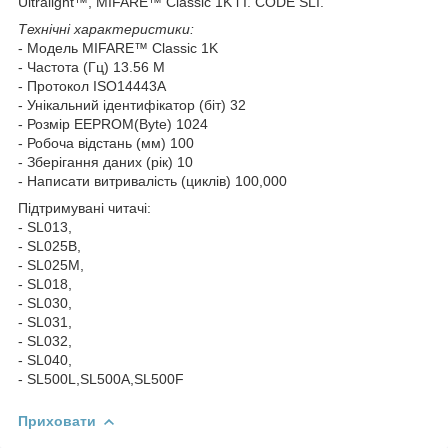
Ultralight™, MIFARE™ Classic 1K і I. CODE SLI.
Технічні характеристики:
- Модель MIFARE™ Classic 1K
- Частота (Гц) 13.56 M
- Протокол ISO14443A
- Унікальний ідентифікатор (біт) 32
- Розмір EEPROM(Byte) 1024
- Робоча відстань (мм) 100
- Зберігання даних (рік) 10
- Написати витривалість (циклів) 100,000
Підтримувані читачі:
- SL013,
- SL025B,
- SL025M,
- SL018,
- SL030,
- SL031,
- SL032,
- SL040,
- SL500L,SL500A,SL500F
Приховати