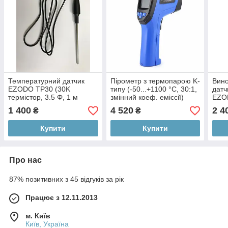
Температурний датчик
Пірометр з термопарою K-
Вино
EZODO TP30 (30K
типу (-50...+1100 °С, 30:1,
датч
термістор, 3.5 Φ, 1 м
змінний коеф. еміссії)
EZO
кабель)
FLUR IR-834
1 400
4 520
2 4
₴
₴
Купити
Купити
Про нас
87% позитивних з 45 відгуків за рік
Працює з 12.11.2013
м. Київ
Київ, Україна