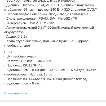
- Вес: 400 г (включая аккумулятор и сканеры)
- Дисплей: Цветной 3,2 «QVGA TFT-дисплей с подсветкой,
отображает 65 тысяч цветов, 240 Вт х 320 L (размер QVGA)
- Способ ввода: Сенсорный ввод и ввод с клавиатуры
- Слоты расширения: PSAM, SIM, MicroSD / TF
- Интерфейсы: USB 2.0; RS-232
- Аккумулятор: литий 3.7V/4000mAh-ионный полимерный
аккумулятор
- Аудио: 0,5 Вт
- Клавиатура: числовые, полный-Z буквенно-цифровой
(необязательно)
RFID
- LF (необов'язково)
- Частота: 125 khz ~ 134.2 kHz
- Протокол: ISO11784 / 5
- Відстань: 0 см ~ 8 см для FDX-B; 0 см ~ 16 см для HDX ВЧ
(необов'язково) Частота: 13,56
- Протокол: ISO14443A / B, ISO15693 (необов'язково)
- Відстань: 0 см ~ 8 см
Приховати