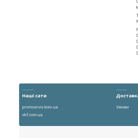
Наші сати
Доставк
promservis.kiev.ua
Умови
vkf.com.ua