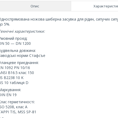
Опис
Характеристи
Односпрямована ножова шиберна засувка для рідин, сипучих сипуч
до 5%.
Технічні характеристики:
Умовний прохід:
DN 50 — DN 1200
Будівельна довжина:
Заводські норми Стафсъе
Фланцеве приєднання:
EN 1092 PN 10/16
ANSI B16.5 клас 150
JIS B2238 10 K
BS 10 таблиця D
Маркування:
DIN EN 19
Клас герметичності:
ISO 5208, клас A
TAPPI TIS, MSS SP-81