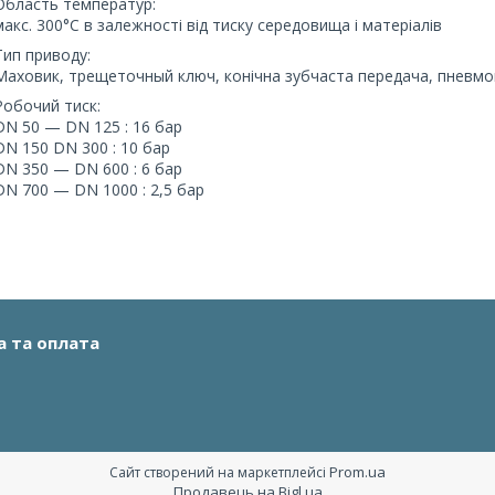
Область температур:
макс. 300°C в залежності від тиску середовища і матеріалів
Тип приводу:
Маховик, трещеточный ключ, конічна зубчаста передача, пневмоц
Робочий тиск:
DN 50 — DN 125 : 16 бар
DN 150 DN 300 : 10 бар
DN 350 — DN 600 : 6 бар
DN 700 — DN 1000 : 2,5 бар
а та оплата
Prom.ua
Сайт створений на маркетплейсі
Продавець на Bigl.ua