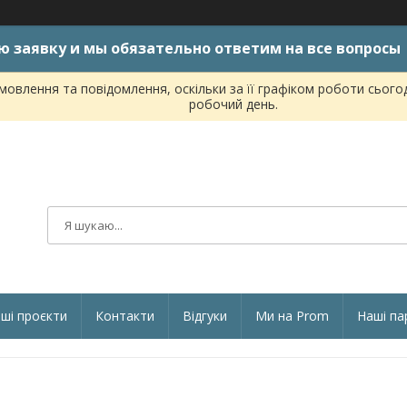
ю заявку и мы обязательно ответим на все вопросы
овлення та повідомлення, оскільки за її графіком роботи сього
робочий день.
ші проєкти
Контакти
Відгуки
Ми на Prom
Наші па