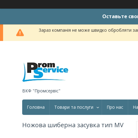
Оставьте сво
Зараз компанія не може швидко обробляти зам
ВКФ "Промсервіс"
Головна
Товари та послуги
Про нас
На
Ножова шиберна засувка тип MV