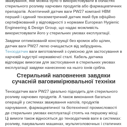
зважування, яке можна було б використовувати в областях
стерильного розливу харчових продуктів або фармацевтичних
препаратів. Асептичний датчик ваги PW27 компанії НВМ
перший і єдиний тензометричний датчик який був офіційно
сертифікований у відповідності з нормами European Hygienic
Engineering & Design Group, що надає можливість
використовувати його у стерильних умовах експлуатації.
Завдяки оптимізованій конструкції без кромок або щілин,
датчик ваги PW27 легко очищається від забруднень.
Тензодатчик
ваги виготовлений з сумісною для застосування в
харчовій індустрії нержавіючої сталі. Кабель датчика
відповідає вимогам для застосування в стерильних умовах
експлуатації завдяки нанесенню на нього іонів срібла.
Стерильний наповнення завдяки
сучасній ваговимірювальної техніки
Тензодатчик ваги PW27 ідеально підходить для стерильного
розливу харчових продуктів. А також виконання багатьох
операцій у системах зважування напоїв, продуктів
харчування, фармацевтичної та біотехнічної промисловості
де стерильних умовах експлуатації стоять на першому місці.
Ці вимоги також відносяться до тензодатчиків ваги в системах:
розливу, пакувальних машинах, мультиголовочных і статичних