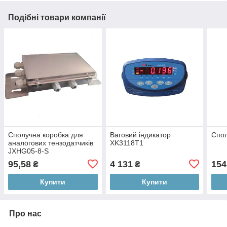
Подібні товари компанії
Сполучна коробка для
Ваговий індикатор
Спол
аналогових тензодатчиків
XK3118T1
JXHG05-8-S
95,58
4 131
154
₴
₴
Купити
Купити
Про нас