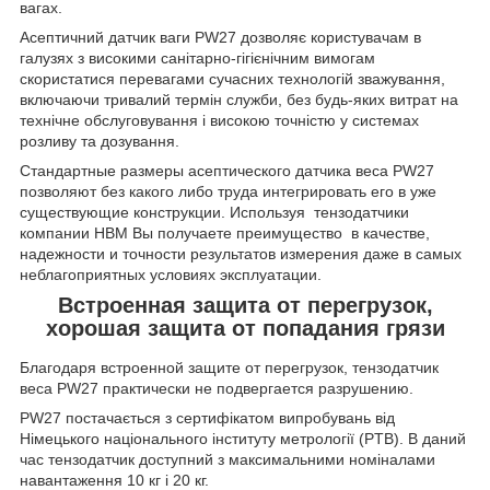
вагах.
Асептичний датчик ваги PW27 дозволяє користувачам в
галузях з високими санітарно-гігієнічним вимогам
скористатися перевагами сучасних технологій зважування,
включаючи тривалий термін служби, без будь-яких витрат на
технічне обслуговування і високою точністю у системах
розливу та дозування.
Стандартные размеры асептического датчика веса PW27
позволяют без какого либо труда интегрировать его в уже
существующие конструкции. Используя тензодатчики
компании НВМ Вы получаете преимущество в качестве,
надежности и точности результатов измерения даже в самых
неблагоприятных условиях эксплуатации.
Встроенная защита от перегрузок,
хорошая защита от попадания грязи
Благодаря встроенной защите от перегрузок, тензодатчик
веса PW27 практически не подвергается разрушению.
PW27 постачається з сертифікатом випробувань від
Німецького національного інституту метрології (PTB). В даний
час тензодатчик доступний з максимальними номіналами
навантаження 10 кг і 20 кг.