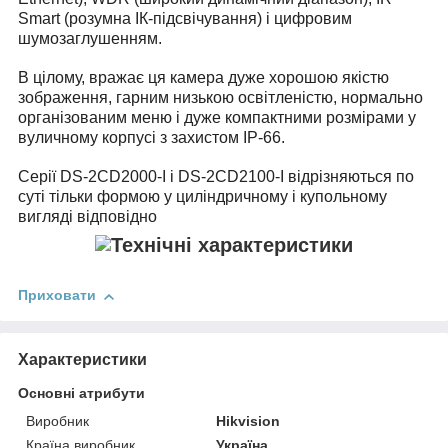
Smart (розумна ІК-підсвічування) і цифровим
шумозаглушенням.
В цілому, вражає ця камера дуже хорошою якістю
зображення, гарним низькою освітленістю, нормально
організованим меню і дуже компактними розмірами у
вуличному корпусі з захистом IP-66.
Серії DS-2CD2000-I і DS-2CD2100-I відрізняються по
суті тільки формою у циліндричному і купольному
вигляді відповідно
Приховати
Характеристики
Основні атрибути
Виробник
Hikvision
Країна виробник
Україна