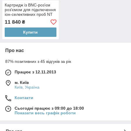
Картридж із BNC-роз'єм
роз'ємом для підключення
іон-селективних проб NT
Sensors, BNC, 1 м B121-
11 840
₴
C1H-1m
Купити
Про нас
87% позитивних з 45 відгуків за рік
Працює з 12.11.2013
м. Київ
Київ, Україна
Контакти
Сьогодні працює з 09:00 до 18:00
Показати весь графік роботи