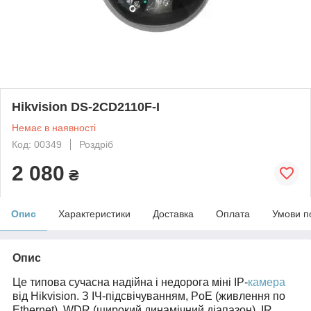
Hikvision DS-2CD2110F-I
Немає в наявності
Код: 00349
Роздріб
2 080
₴
Опис
Характеристики
Доставка
Оплата
Умови п
Опис
Це типова сучасна надійна і недорога міні IP-
камера
від Hikvision. З ІЧ-підсвічуванням, PoE (живлення по
Ethernet), WDR (широкий динамічний діапазон), IR