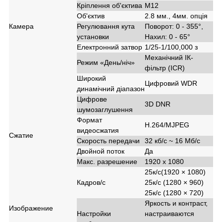
Кріплення об'єктива
М12
Об'єктив
2.8 мм., 4мм. опція
Камера
Регулювання кута
Поворот: 0 - 355°,
установки
Нахил: 0 - 65°
Електронний затвор
1/25-1/100,000 з
Механічний ІК-
Режим «День/ніч»
фільтр (ICR)
Широкий
Цифровий WDR
динамічний діапазон
Цифрове
3D DNR
шумозаглушення
Формат
H.264/MJPEG
видеосжатия
Сжатие
Скорость передачи
32 кб/с ~ 16 Мб/с
Двойной поток
Да
Макс. разрешение
1920 x 1080
25к/с(1920 × 1080)
Кадров/с
25к/с (1280 × 960)
25к/с (1280 × 720)
Яркость и контраст,
Изображение
Настройки
настраиваются