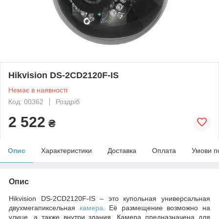
Hikvision DS-2CD2120F-IS
Немає в наявності
Код: 00362
Роздріб
2 522
₴
Опис
Характеристики
Доставка
Оплата
Умови п
Опис
Hikvision DS-2CD2120F-IS – это купольная универсальная
двухмегапиксельная
камера
. Её размещение возможно на
улице, а также внутри здания. Камера предназначена для