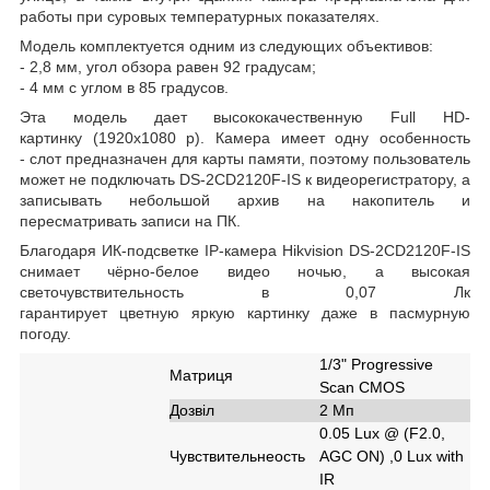
работы при суровых температурных показателях.
Модель комплектуется одним из следующих объективов:
- 2,8 мм, угол обзора равен 92 градусам;
- 4 мм с углом в 85 градусов.
Эта модель дает высококачественную Full HD-
картинку (1920х1080 р). Камера имеет одну особенность
- слот предназначен для карты памяти, поэтому пользователь
может не подключать DS-2CD2120F-IS к видеорегистратору, а
записывать небольшой архив на накопитель и
пересматривать записи на ПК.
Благодаря ИК-подсветке IP-камера Hikvision DS-2CD2120F-IS
снимает чёрно-белое видео ночью, а высокая
светочувствительность в 0,07 Лк
гарантирует цветную яркую картинку даже в пасмурную
погоду.
1/3" Progressive
Матриця
Scan CMOS
Дозвіл
2 Мп
0.05 Lux @ (F2.0,
Чувствительнеость
AGC ON) ,0 Lux with
IR