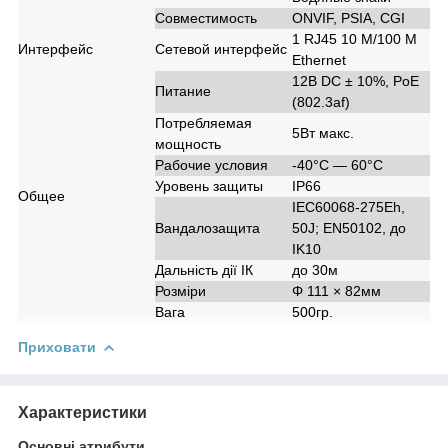
Совместимость
ONVIF, PSIA, CGI
1 RJ45 10 M/100 M
Интерфейс
Сетевой интерфейс
Ethernet
12В DC ± 10%, PoE
Питание
(802.3af)
Потребляемая
5Вт макс.
мощность
Рабочие условия
-40°С — 60°С
Уровень защиты
IP66
Общее
IEC60068-275Eh,
Вандалозащита
50J; EN50102, до
IK10
Дальність дії ІК
до 30м
Розміри
Φ 111 × 82мм
Вага
500гр.
Приховати
Характеристики
Основні атрибути