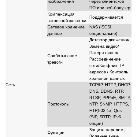
изображения
через клиентское
ПО или веб-браузер
Компенсация
Поддерживается
встречной засветки
Сетевое хранение
NAS (iSCSI
данных
опционально)
Детектор движения/
Замена видео/
Потеря видео/
Срабатывание
Рассоединение
тревоги
сети/Конфликт IP
адресов / Контроль
хранения данных
Сеть
TCP/IP, HTTP, DHCP,
DNS, DDNS, RTP,
RTSP, PPPoE, SMTP,
Протоколы
NTP, SNMP, HTTPS,
FTP,802.1x, Qos
(SIP, SRTP, IPv6
опция)
Защита паролем,
Функции
Водяные знаки