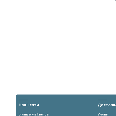
Наші сати
Доставк
promservis.kiev.ua
Умови