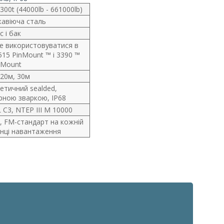
 300t (44000lb - 661000lb)
авіюча сталь
с і бак
 використовуватися в
15 PinMount ™ і 3390 ™
Mount
 20м, 30м
етичний sealded,
рною зваркою, IP68
 C3, NTEP III M 10000
, FM-стандарт на кожній
инці навантаження