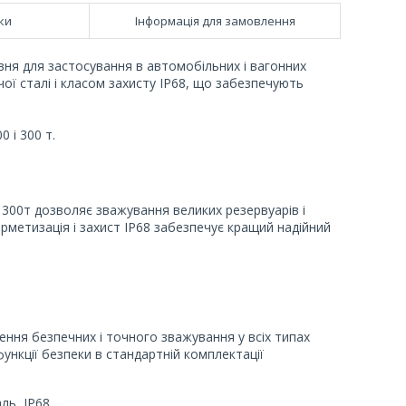
ки
Інформація для замовлення
вня для застосування в автомобільних і вагонних
ої сталі і класом захисту IP68, що забезпечують
0 і 300 т.
 300т дозволяє зважування великих резервуарів і
 герметизація і захист IP68 забезпечує кращий надійний
ня безпечних і точного зважування у всіх типах
функції безпеки в стандартній комплектації
ль, IP68