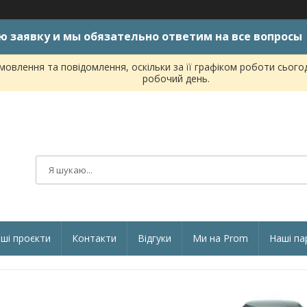
ю заявку и мы обязательно ответим на все вопросы
овлення та повідомлення, оскільки за її графіком роботи сього
робочий день.
ші проєкти
Контакти
Відгуки
Ми на Prom
Наші па