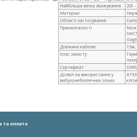
Найбільша межа зважування
20t -
Матеріал
Нерж
Області застосування
Сило
Приналежності
Може
SWC5
Gage
Довжина кабелю
13м,
Клас захисту
Герм
лазе
Сертифікат
OIML
Дозвіл на використання у
ATEX
вибухонебезпечних зонах
кліт
а та оплата