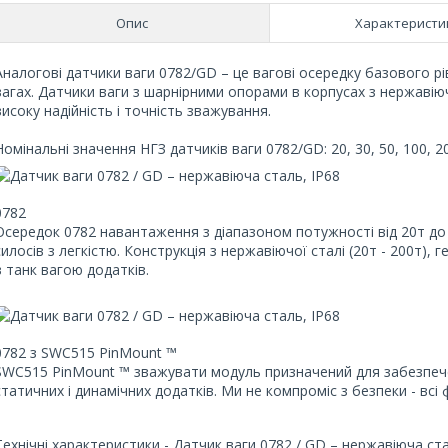
Опис
Характеристи
Аналогові датчики ваги 0782/GD – це вагові осередку базового рі
вагах. Датчики ваги з шарнірними опорами в корпусах з нержавіюч
високу надійність і точність зважування.
Номінальні значення НГЗ датчиків ваги 0782/GD: 20, 30, 50, 100, 20
0782
Осередок 0782 навантаження з діапазоном потужності від 20т до
силосів з легкістю. Конструкція з нержавіючої сталі (20т - 200т),
в танк вагою додатків.
0782 з SWC515 PinMount ™
SWC515 PinMount ™ зважувати модуль призначений для забезпечен
статичних і динамічних додатків. Ми не компроміс з безпеки - всі 
Технічні характеристики - Датчик ваги 0782 / GD – нержавіюча ста