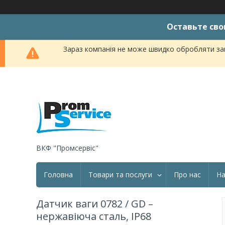
Оставьте сво
Зараз компанія не може швидко обробляти зам
ВКФ "Промсервіс"
Головна
Товари та послуги
Про нас
На
Датчик ваги 0782 / GD –
нержавіюча сталь, IP68