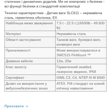
статичних і динамічних додатків. Ми не компроміс з безпеки -
всі функції безпеки в стандартній комплектації
Технічні характеристики - Датчик ваги SLC611 – нержавіюча
сталь, герметична оболонка, EX
Найбільша межа зважування
7.5 t - 22.5 t (16500lb - 49.600
lb)
Матеріал
Нержавіюча сталь
Області застосування
Танкові ваги, бункерні ваги,
конвеєрні ваги
Приналежності
Може використовуватися в
SWC515 PinMount ™
Довжина кабелю
12м, 20м
Клас захисту
Герметичний sealded,
лазерною зваркою, IP68
Сертифікат
OIML C3, C4, NTEP III M 6000
Дозвіл на використання у
ATEX, FM-стандарт на кожній
вибухонебезпечних зонах
клітинці навантаження
Приховати