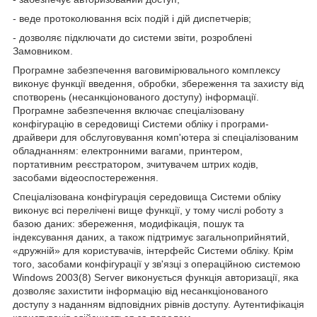
- веде протоколювання всіх подій і дій диспетчерів;
- дозволяє підключати до системи звіти, розроблені
Замовником.
Програмне забезпечення ваговимірювального комплексу
виконує функції введення, обробки, збереження та захисту від
спотворень (несанкціонованого доступу) інформації.
Програмне забезпечення включає спеціалізовану
конфігурацію в середовищі Системи обліку і програми-
драйвери для обслуговування комп'ютера зі спеціалізованим
обладнанням: електронними вагами, принтером,
портативним реєстратором, зчитувачем штрих кодів,
засобами відеоспостереження.
Спеціалізована конфігурація середовища Системи обліку
виконує всі перелічені вище функції, у тому числі роботу з
базою даних: збереження, модифікація, пошук та
індексування даних, а також підтримує загальноприйнятий,
«дружній» для користувачів, інтерфейс Системи обліку. Крім
того, засобами конфігурації у зв'язці з операційною системою
Windows 2003(8) Server виконується функція авторизації, яка
дозволяє захистити інформацію від несанкціонованого
доступу з наданням відповідних рівнів доступу. Аутентифікація