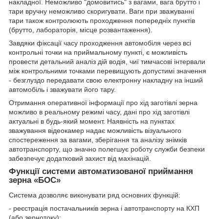
накладної. Неможливо "домовитись" з вагами, вага брутто і
тари вручну неможливо скоригувати. Ваги при зважуванні
тари також контролюють проходження попередніх пунктів
(брутто, лабораторія, місце розвантаження).
Завдяки фіксації часу проходження автомобіля через всі
контрольні точки на приймальному пункті, є можливість
провести детальний аналіз дій водія, чиї тимчасові інтервали
між контрольними точками перевищують допустимі значення
- безглуздо передавати свою електронну накладну на інший
автомобіль і зважувати його тару.
Отримання оперативної інформації про хід заготівлі зерна
можливо в реальному режимі часу, дані про хід заготівлі
актуальні в будь-який момент. Наявність на пунктах
зважування відеокамер надає можливість візуального
спостереження за вагами, зберігання та аналізу знімків
автотранспорту, що значно полегшує роботу служби безпеки
забезпечує додатковий захист від махінацій.
Функції системи автоматизованої приймання
зерна «БОС»
Система дозволяє виконувати ряд основних функцій:
- реєстрація постачальників зерна і автотранспорту на КХП
(або зернотоку);