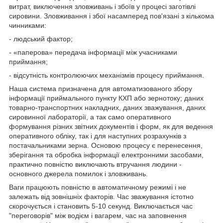
витрат, виключення зловживань і збоїв у процесі заготівлі
сировини. Зловживання і збої насамперед пов'язані з кількома
чинниками:
- людський фактор;
- «паперова» передача інформації між учасниками
приймання;
- відсутність контролюючих механізмів процесу приймання.
Наша система призначена для автоматизованого збору
інформації приймального пункту КХП або зернотоку; даних
товарно-транспортних накладних, даних зважування, даних
сировинної лабораторії, а так само оперативного
формування різних звітних документів і форм, як для ведення
оперативного обліку, так і для наступних розрахунків з
постачальниками зерна. Основою процесу є перенесення,
зберігання та обробка інформації електронними засобами,
практично повністю виключають втручання людини -
основного джерела помилок і зловживань.
Ваги працюють повністю в автоматичному режимі і не
залежать від зовнішніх факторів. Час зважування істотно
скорочується і становить 5-10 секунд. Виключається час
"переговорів" між водієм і вагарем, час на заповнення