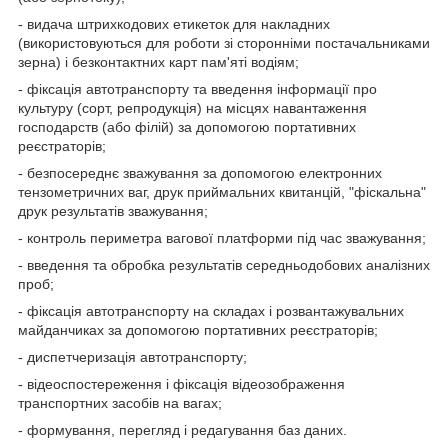
- видача штрихкодових етикеток для накладних
(використовуються для роботи зі сторонніми постачальниками
зерна) і безконтактних карт пам'яті водіям;
- фіксація автотранспорту та введення інформації про
культуру (сорт, репродукція) на місцях навантаження
господарств (або філій) за допомогою портативних
реєстраторів;
- безпосереднє зважування за допомогою електронних
тензометричних ваг, друк приймальних квитанцій, "фіскальна"
друк результатів зважування;
- контроль периметра вагової платформи під час зважування;
- введення та обробка результатів середньодобових аналізних
проб;
- фіксація автотранспорту на складах і розвантажувальних
майданчиках за допомогою портативних реєстраторів;
- диспетчеризація автотранспорту;
- відеоспостереження і фіксація відеозображення
транспортних засобів на вагах;
- формування, перегляд і редагування баз даних.