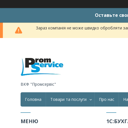
Оставьте сво
Зараз компанія не може швидко обробляти зам
ВКФ "Промсервіс"
Головна
Товари та послуги
Про нас
На
1С:БУХ