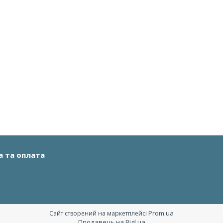
а та оплата
Prom.ua
Сайт створений на маркетплейсі
Продавець на Bigl.ua