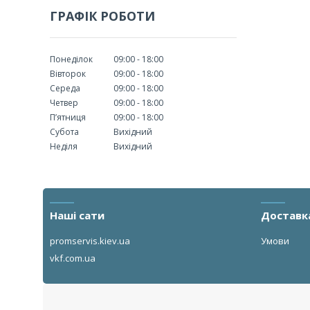
ГРАФІК РОБОТИ
Понеділок
09:00
18:00
Вівторок
09:00
18:00
Середа
09:00
18:00
Четвер
09:00
18:00
Пʼятниця
09:00
18:00
Субота
Вихідний
Неділя
Вихідний
Наші сати
Доставк
promservis.kiev.ua
Умови
vkf.com.ua