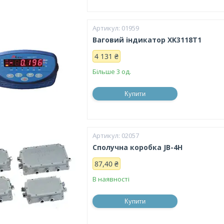
01959
Ваговий індикатор XK3118T1
4 131 ₴
Більше 3 од.
Купити
02057
Сполучна коробка JB-4H
87,40 ₴
В наявності
Купити