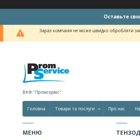
Оставьте сво
Зараз компанія не може швидко обробляти зам
ВКФ "Промсервіс"
Головна
Товари та послуги
Про нас
На
ТЕНЗОД