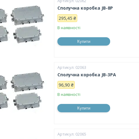
02062
Сполучна коробка JB-8P
295,45 ₴
В наявності
Купити
02063
Сполучна коробка JB-3PA
96,90 ₴
В наявності
Купити
02065