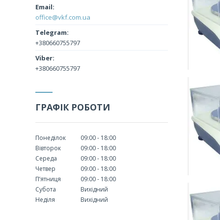
office@vkf.com.ua
+380660755797
+380660755797
ГРАФІК РОБОТИ
Понеділок
09:00
18:00
Вівторок
09:00
18:00
Середа
09:00
18:00
Четвер
09:00
18:00
Пʼятниця
09:00
18:00
Субота
Вихідний
Неділя
Вихідний